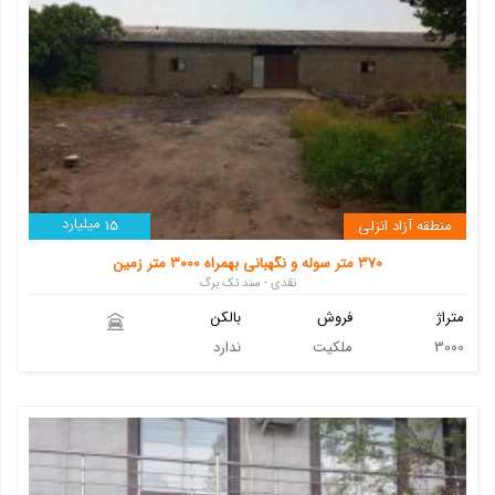
میلیارد
منطقه آزاد انزلی
15
370 متر سوله و نگهبانی بهمراه 3000 متر زمین
نقدی - سند تک برگ
متراژ
فروش
بالکن
3000
ملکیت
ندارد