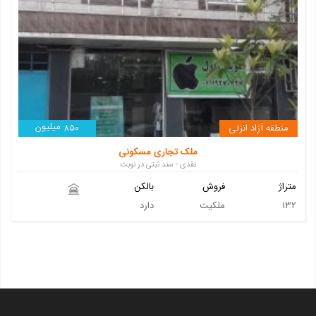
میلیون
منطقه آزاد انزلی
850
ملک تجاری مسکونی
نقدی - سند ثبتی در نوبت
متراژ
فروش
بالکن
132
ملکیت
دارد