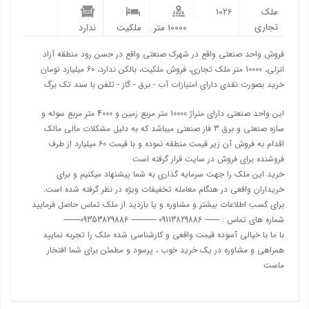
ملک
1026
تجاری
10000 متر
ملکیت
ندارد
فروش واحد صنعتی واقع در شهرک صنعتی واقع در حسن رود منطقه آزاد
انزلی، 10000 متر ملک تجاری، فروش ملکیت، بالکن ندارد، 60 میلیارد تومان
خرید بصورت نقدی دارای امتیازات آب - برق - گاز - تلفن با سند تک برگ
این واحد صنعتی دارای متراژ 10000 متر مربع زمین و 4000 متر مربع سوله و
سازه صنعتی و برق 3 فاز صنعتی میباشد که به دلیل مشکلات مالی مالک
اقدام به فروش آن زیر قیمت منطقه نموده و با قیمت 60 میلیارد از طرف
فروشنده برای فروش در سایت قرار گرفته است
خرید این ملک را جهت سرمایه گذاری به شما پیشنهاد میکنیم و برای
خریداران واقعی در هنگام معامله تخفیفات ویژه در نظر گرفته شده است.
برای کسب اطلاعات بیشتر و مشاوره و یا بازدید از ملک تماس حاصل فرمایید
شماره های تماس : ------- 09113829886 ------------ 09353829886--------
با ما با خیالی آسوده قیمت واقعی و کارشناسی شده ملک را تجربه نمایید
همراهی و مشاوره در یک خرید خوب ، پرسود و مطمئن برای شما افتخار
ماست