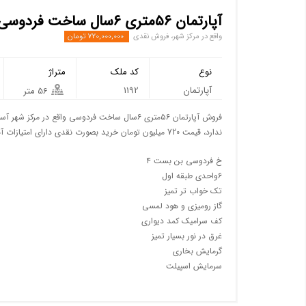
آپارتمان ۵۶متری ۶سال ساخت فردوسی
واقع در مرکز شهر، فروش نقدی
720,000,000 تومان
نوع
کد ملک
متراژ
آپارتمان
1192
56 متر
ندارد، قیمت 720 میلیون تومان خرید بصورت نقدی دارای امتیازات آب برق گاز تلفن با سند تک برگ
خ فردوسی بن بست ۴
۶واحدی طبقه اول
تک خواب تر تمیز
گاز رومیزی و هود لمسی
کف سرامیک کمد دیواری
غرق در نور بسیار تمیز
گرمایش بخاری
سرمایش اسپیلت