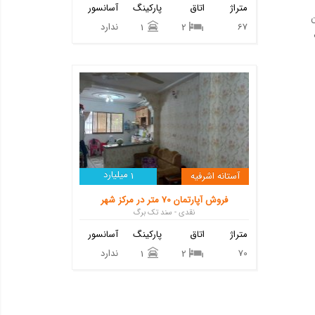
متراژ
اتاق
پارکینگ
آسانسور
ن
67
ندارد
1
2
میلیارد
آستانه اشرفیه
1
فروش آپارتمان 70 متر در مرکز شهر
نقدی - سند تک برگ
متراژ
اتاق
پارکینگ
آسانسور
70
ندارد
1
2