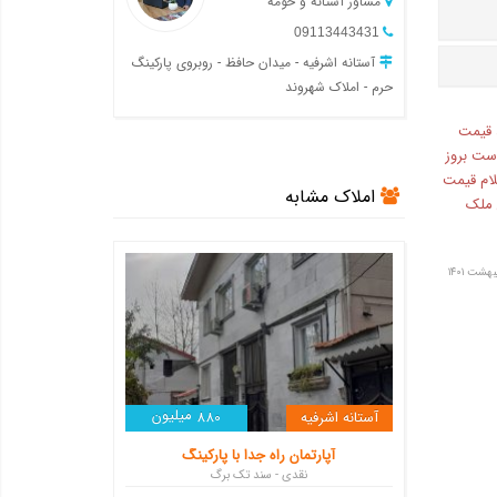
مشاور آستانه و حومه
09113443431
آستانه اشرفیه - میدان حافظ - روبروی پارکینگ
حرم - املاک شهروند
 قیمت
ست بروز
لام قیمت
املاک مشابه
ن ملک
میلیون
آستانه اشرفیه
880
آپارتمان راه جدا با پارکینگ
نقدی - سند تک برگ