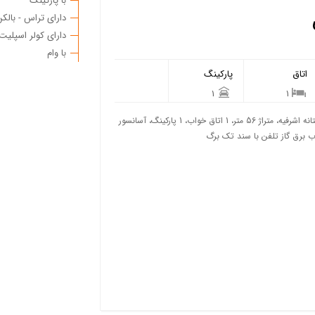
با پارکینگ
دارای تراس - بالک
دارای کولر اسپلیت
با وام
اتاق
پارکینگ
1
1
فروش آپارتمان ۵۶متری ۶سال ساخت فردوسی واقع در مرکز شهر آستانه اشرفیه، متراژ 56 متر، 1 اتاق خواب، 1 پارکینگ، آسانسور