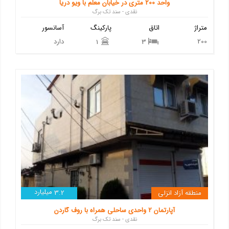
واحد 200 متری در خیابان معلم با ویو دریا
نقدی - سند تک برگ
متراژ
اتاق
پارکینگ
آسانسور
200
دارد
1
3
میلیارد
منطقه آزاد انزلی
3.2
آپارتمان 2 واحدی ساحلی همراه با روف گاردن
نقدی - سند تک برگ