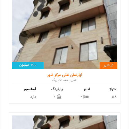
میلیون
کیاشهر
700
آپارتمان نقلی مرکز شهر
نقدی - سند تک برگ
متراژ
اتاق
پارکینگ
آسانسور
58
دارد
1
2