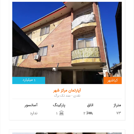
میلیارد
کیاشهر
1
آپارتمان مرکز شهر
نقدی - سند تک برگ
متراژ
اتاق
پارکینگ
آسانسور
73
ندارد
1
2