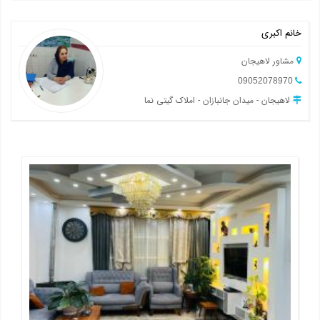
خانم اکبری
مشاور لاهیجان
09052078970
لاهیجان - میدان جانبازان - املاک گیتی نما