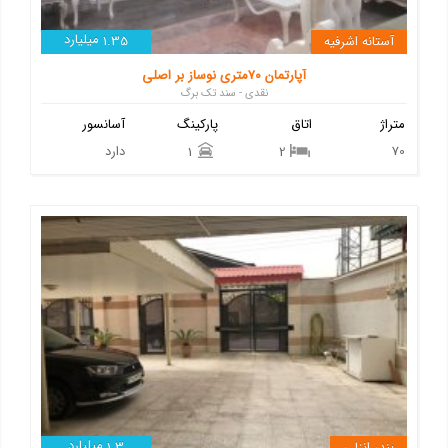
میلیارد
آستانه اشرفیه
1.35
آپارتمان ۷۰متری نوساز بر اصلی
نقدی - سند تک برگ
متراژ
اتاق
پارکینگ
آسانسور
70
دارد
1
2
میلیارد
بندر انزلی
1.3