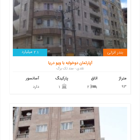
میلیارد
بندر انزلی
2.1
آپارتمان دوخوابه با ویو دریا
نقدی - سند تک برگ
متراژ
اتاق
پارکینگ
آسانسور
93
دارد
1
2