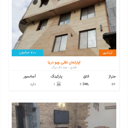
میلیون
کیاشهر
700
اپارتمان نقلی ویو دریا
نقدی - سند تک برگ
متراژ
اتاق
پارکینگ
آسانسور
56
دارد
1
2