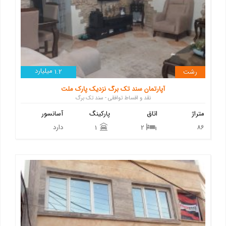
میلیارد
رشت
1.2
آپارتمان سند تک برگ نزدیک پارک ملت
نقد و اقساط توافقی - سند تک برگ
متراژ
اتاق
پارکینگ
آسانسور
86
دارد
1
2