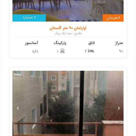
میلیارد
لاهیجان
2
اپارتمان ۹۰ متر گلستان
نقدی - سند تک برگ
متراژ
اتاق
پارکینگ
آسانسور
90
دارد
1
2