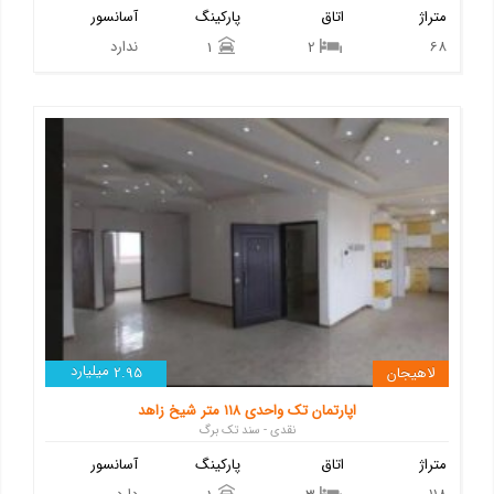
متراژ
اتاق
پارکینگ
آسانسور
68
ندارد
1
2
میلیارد
لاهیجان
2.95
اپارتمان تک واحدی ۱۱۸ متر شیخ زاهد
نقدی - سند تک برگ
متراژ
اتاق
پارکینگ
آسانسور