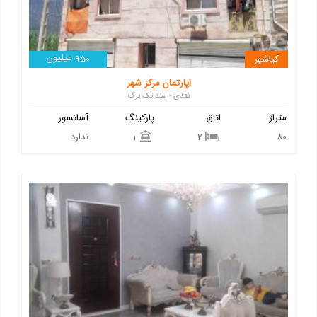
میلیون
کیاشهر
950
اپارتمان مرکز شهر
نقدی - سند تک برگ
متراژ
اتاق
پارکینگ
آسانسور
80
ندارد
1
2