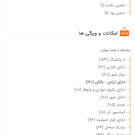
حاجی بکنده (1)
حسن رود (1)
امکانات و ویژگی ها
مشاهده همه موارد
با پارکینگ (153)
دارای انباری (121)
مرکز شهر (120)
دارای تراس - بالکن (120)
دارای پکیج دیواری و شوفاژ (101)
داخل شهر (88)
نوساز (85)
آسانسور دار (81)
دارای کولر اسپلیت (76)
نزدیک ساحل (64)
نزدیک جنگل (43)