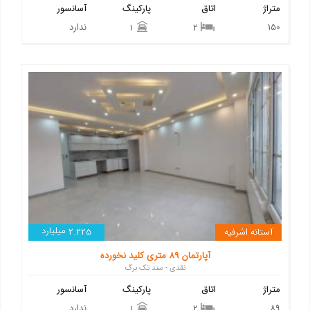
متراژ
اتاق
پارکینگ
آسانسور
150
ندارد
1
2
میلیارد
آستانه اشرفیه
2.225
آپارتمان 89 متری کلید نخورده
نقدی - سند تک برگ
متراژ
اتاق
پارکینگ
آسانسور
89
ندارد
1
2