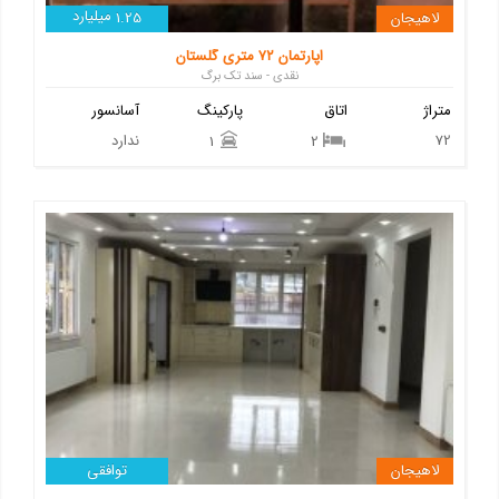
میلیارد
لاهیجان
1.25
اپارتمان ۷۲ متری گلستان
نقدی - سند تک برگ
متراژ
اتاق
پارکینگ
آسانسور
72
ندارد
1
2
لاهیجان
توافقی