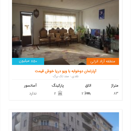
میلیون
منطقه آزاد انزلی
850
آپارتمان دوخوابه با ویو دریا خوش قیمت
نقدی - سند تک برگ
متراژ
اتاق
پارکینگ
آسانسور
83
ندارد
2
2