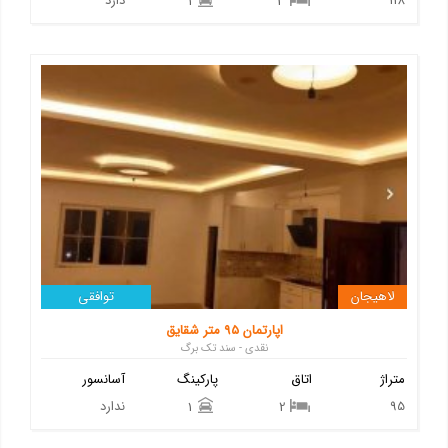
118
دارد
1
3
لاهیجان
توافقی
اپارتمان ۹۵ متر شقایق
نقدی - سند تک برگ
متراژ
اتاق
پارکینگ
آسانسور
95
ندارد
1
2