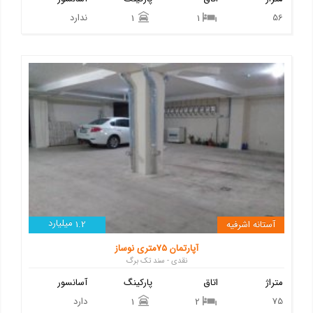
56
ندارد
1
1
میلیارد
آستانه اشرفیه
1.2
آپارتمان 75متری نوساز
نقدی - سند تک برگ
متراژ
اتاق
پارکینگ
آسانسور
75
دارد
1
2