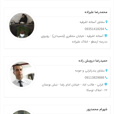
محمدرضا علیزاده
مشاور آستانه اشرفیه
09351418294
آستانه اشرفیه - خیابان منتظری (جسیدان) - روبروی
مدرسه ارسطو - املاک علیزاده
حمیدرضا درویش زاده
مشاور بندرانزلی و حومه
09113829886
انزلی - طالب اباد - خیابان امام رضا - نبش بوستان
۲۲ - املاک توسکا
شهرام محمدپور