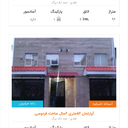
نقدی - سند تک برگ
متراژ
اتاق
پارکینگ
آسانسور
96
دارد
1
2
میلیون
آستانه اشرفیه
720
آپارتمان ۵۶متری ۶سال ساخت فردوسی
نقدی - سند تک برگ
متراژ
اتاق
پارکینگ
آسانسور