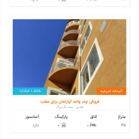
میلیارد
آستانه اشرفیه
1.575
فروش چند واحد آپارتمان برای مطب
نقدی - سند تک برگ
متراژ
اتاق
پارکینگ
آسانسور
45
دارد
0
0