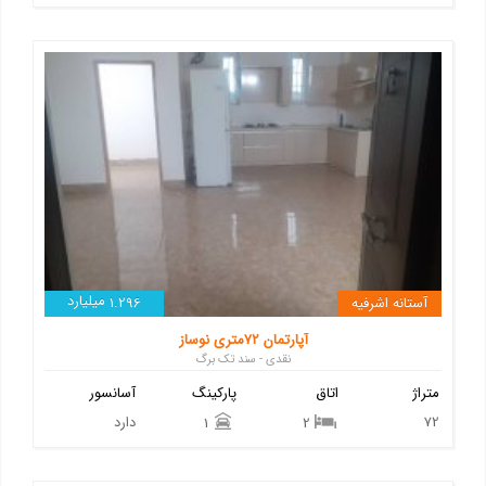
میلیارد
آستانه اشرفیه
1.296
آپارتمان 72متری نوساز
نقدی - سند تک برگ
متراژ
اتاق
پارکینگ
آسانسور
72
دارد
1
2