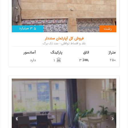
میلیارد
رشت
3.5
فروش کل آپارتمان سنددار
نقد و اقساط توافقی - سند تک برگ
متراژ
اتاق
پارکینگ
آسانسور
250
دارد
1
3