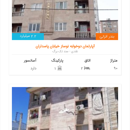
میلیارد
بندر انزلی
2.2
آپارتمان دوخوابه نوساز خیابان پاسداران
نقدی - سند تک برگ
متراژ
اتاق
پارکینگ
آسانسور
90
دارد
1
2