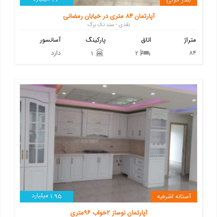
آپارتمان 84 متری در خیابان رمضانی
نقدی - سند تک برگ
متراژ
اتاق
پارکینگ
آسانسور
84
دارد
1
2
میلیارد
آستانه اشرفیه
1.95
آپارتمان نوساز ۲خواب ۹۶متری