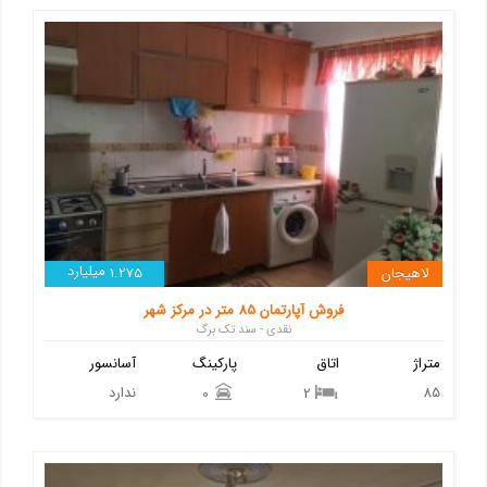
میلیارد
لاهیجان
1.275
فروش آپارتمان 85 متر در مرکز شهر
نقدی - سند تک برگ
متراژ
اتاق
پارکینگ
آسانسور
85
ندارد
0
2