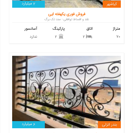
میلیارد
کیاشهر
2
فروش فوری یکهفته ایی
نقد و اقساط توافقی - سند تک برگ
متراژ
اتاق
پارکینگ
آسانسور
70
ندارد
2
2
میلیارد
بندر انزلی
6