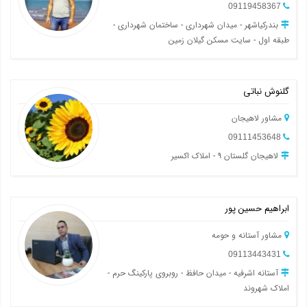
09119458367
بندرکیاشهر - میدان شهرداری - ساختمان شهرداری -
طبقه اول - سایت مسکن گیلان زمین
گلنوش نباتی
مشاور لاهیجان
09111453648
لاهیجان گلستان ۹ - املاک اکسیر
ابراهیم حسین پور
مشاور آستانه و حومه
09113443431
آستانه اشرفیه - میدان حافظ - روبروی پارکینگ حرم -
املاک شهروند