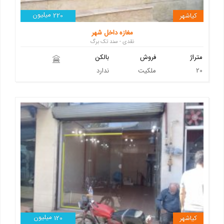
میلیون
کیاشهر
220
مغازه داخل شهر
نقدی - سند تک برگ
متراژ
فروش
بالکن
20
ملکیت
ندارد
میلیون
کیاشهر
120