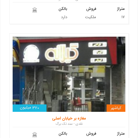
متراژ
فروش
بالکن
17
ملکیت
دارد
میلیون
کیاشهر
320
مغازه بر خیابان اصلی
نقدی - سند تک برگ
متراژ
فروش
بالکن