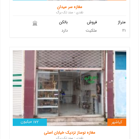
مغازه سر میدان
نقدی - سند تک برگ
متراژ
فروش
بالکن
21
ملکیت
دارد
میلیون
کیاشهر
172
مغازه نوساز نزدیک خیابان اصلی
نقدی - سند تک برگ