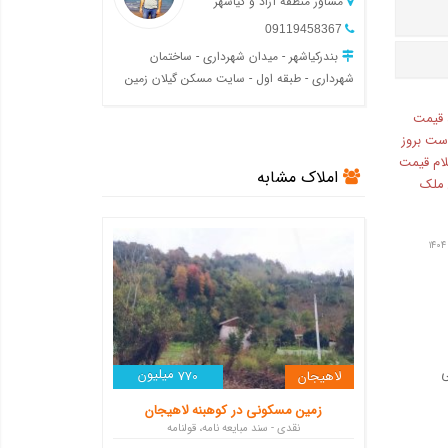
مشاور منطقه آزاد و کیاشهر
09119458367
بندرکیاشهر - میدان شهرداری - ساختمان
شهرداری - طبقه اول - سایت مسکن گیلان زمین
 قیمت
ست بروز
لام قیمت
املاک مشابه
ن ملک
ی
میلیون
لاهیجان
770
زمین مسکونی در کوهبنه لاهیجان
نقدی - سند مبایعه نامه، قولنامه