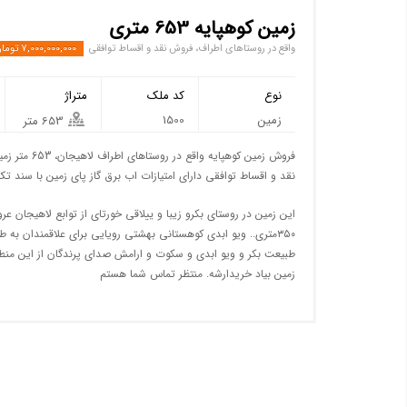
زمین کوهپایه 653 متری
واقع در روستاهای اطراف، فروش نقد و اقساط توافقی
7,000,000,000 تومان
نوع
کد ملک
متراژ
زمین
1500
653 متر
نقد و اقساط توافقی دارای امتیازات اب برق گاز پای زمین با سند ت
این زمین در روستای بکرو زیبا و ییلاقی خورتای از توابع لاهیجان
۳۵۰متری.. ویو ابدی کوهستانی بهشتی رویایی برای علاقمندان به
طبیعت بکر و ویو ابدی و سکوت و ارامش صدای پرندگان از این منطقه
زمین بیاد خریدارشه. منتظر تماس شما هستم