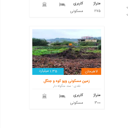
متراژ
کاربری
275
مسکونی
میلیارد
لاهیجان
1.35
زمین مسکونی ویو کوه و جنگل
نقدی - سند منگوله دار
متراژ
کاربری
300
مسکونی