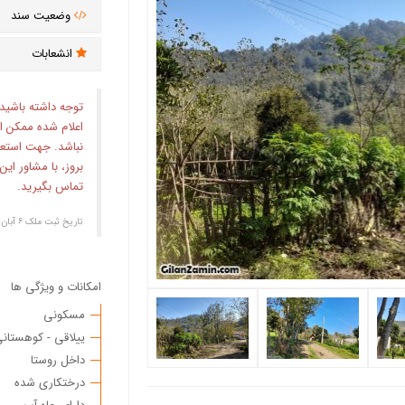
وضعیت سند
انشعابات
توجه داشته باشید
اعلام شده ممکن ا
نباشد. جهت استع
بروز، با مشاور ای
تماس بگیرید.
تاریخ ثبت ملک ۶ آبان ۱۴۰۴
امکانات و ویژگی ها
مسکونی
ییلاقی - کوهستان
داخل روستا
درختکاری شده