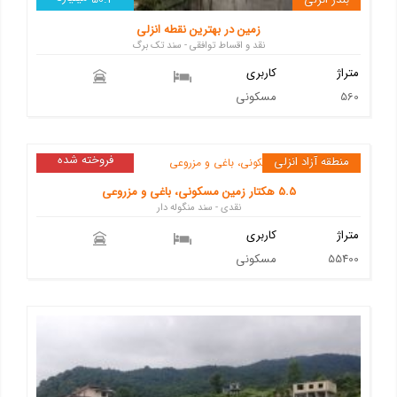
زمین در بهترین نقطه انزلی
نقد و اقساط توافقی - سند تک برگ
متراژ
کاربری
560
مسکونی
فروخته شده
منطقه آزاد انزلی
5.5 هکتار زمین مسکونی، باغی و مزروعی
نقدی - سند منگوله دار
متراژ
کاربری
55400
مسکونی