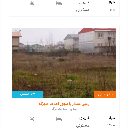
متراژ
کاربری
500
مسکونی
میلیارد
بندر انزلی
65
زمین سندار با مجوز احداث شهرک
نقدی - سند تک برگ
متراژ
کاربری
14000
مسکونی