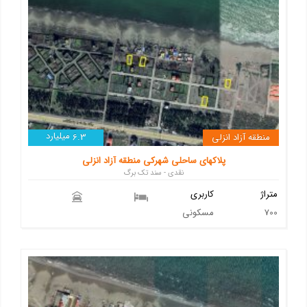
میلیارد
منطقه آزاد انزلی
6.3
پلاکهای ساحلی شهرکی منطقه آزاد انزلی
نقدی - سند تک برگ
متراژ
کاربری
700
مسکونی