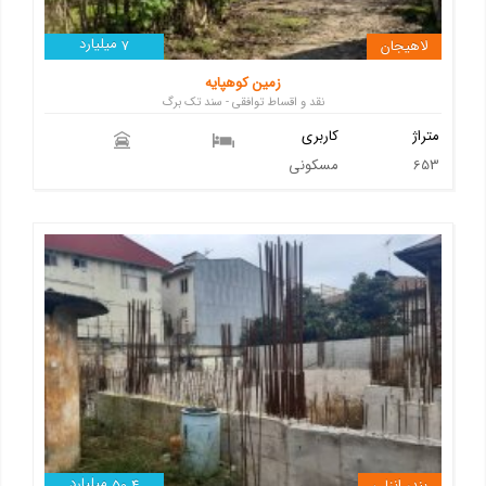
میلیارد
لاهیجان
7
زمین کوهپایه
نقد و اقساط توافقی - سند تک برگ
متراژ
کاربری
653
مسکونی
میلیارد
بندر انزلی
50.4