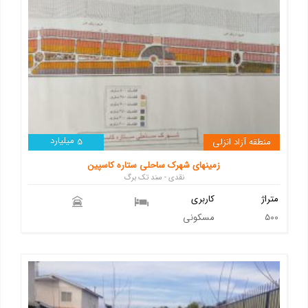
میلیارد
منطقه آزاد انزلی
5
زمینهای شهرک ساحلی ستاره کاسپین
نقدی - سند تک برگ
متراژ
کاربری
500
مسکونی