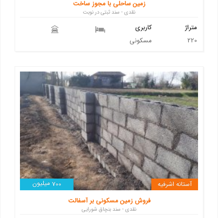
زمین ساحلی با مجوز ساخت
نقدی - سند ثبتی در نوبت
متراژ
کاربری
220
مسکونی
میلیون
آستانه اشرفیه
700
فروش زمین مسکونی بر آسفالت
نقدی - سند بنچاق شورایی