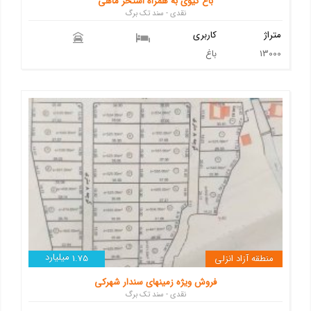
باغ کیوی به همراه استخر ماهی
نقدی - سند تک برگ
متراژ
کاربری
13000
باغ
میلیارد
منطقه آزاد انزلی
1.75
فروش ویژه زمینهای سندار شهرکی
نقدی - سند تک برگ