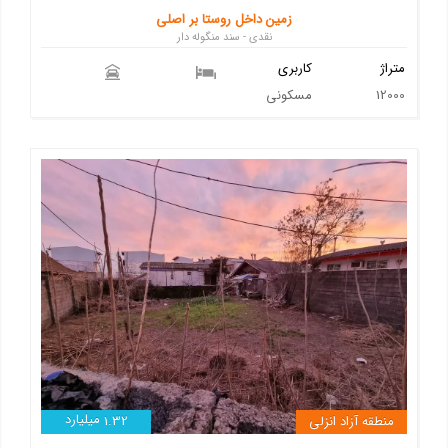
زمین داخل روستا بر اصلی
نقدی - سند منگوله دار
متراژ
کاربری
12000
مسکونی
میلیارد
منطقه آزاد انزلی
1.32