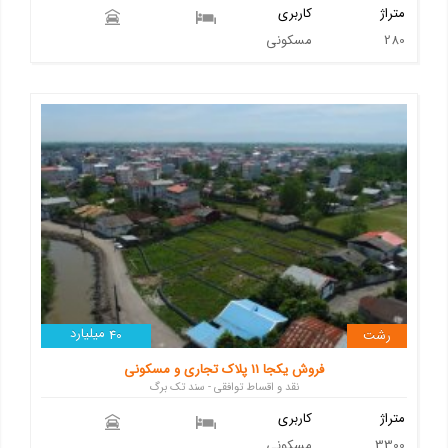
متراژ
کاربری
280
مسکونی
میلیارد
رشت
40
فروش یکجا 11 پلاک تجاری و مسکونی
نقد و اقساط توافقی - سند تک برگ
متراژ
کاربری
3300
مسکونی