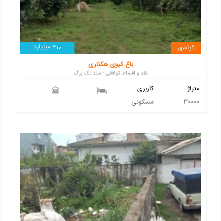
میلیارد
کیاشهر
210
باغ کیوی هکتاری
نقد و اقساط توافقی - سند تک برگ
متراژ
کاربری
30000
مسکونی