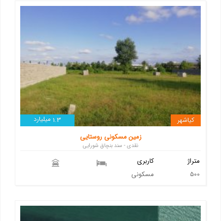
میلیارد
کیاشهر
1.3
زمین مسکونی روستایی
نقدی - سند بنچاق شورایی
متراژ
کاربری
500
مسکونی