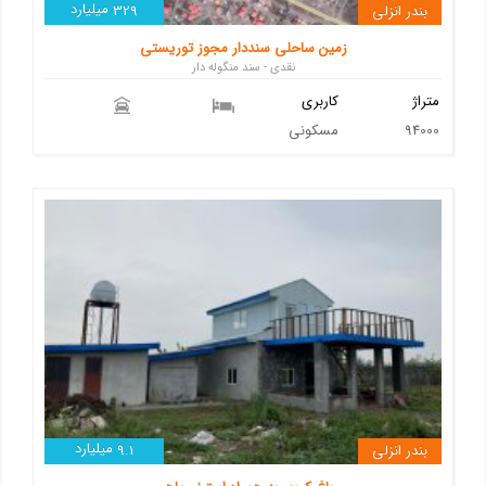
میلیارد
بندر انزلی
329
زمین ساحلی سنددار مجوز توریستی
نقدی - سند منگوله دار
متراژ
کاربری
94000
مسکونی
میلیارد
بندر انزلی
9.1