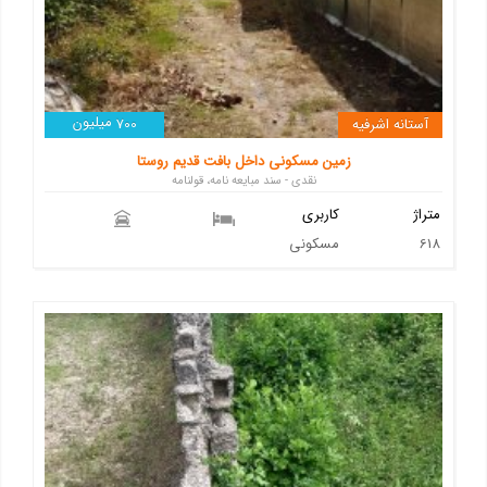
میلیون
آستانه اشرفیه
700
زمین مسکونی داخل بافت قدیم روستا
نقدی - سند مبایعه نامه، قولنامه
متراژ
کاربری
618
مسکونی