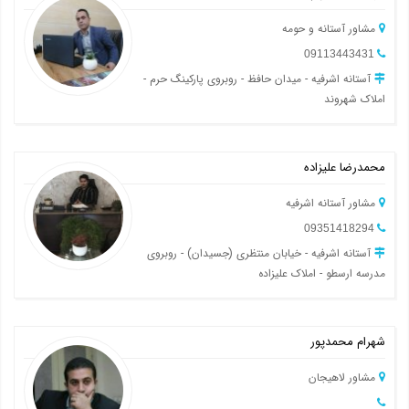
مشاور آستانه و حومه
09113443431
آستانه اشرفیه - میدان حافظ - روبروی پارکینگ حرم -
املاک شهروند
محمدرضا علیزاده
مشاور آستانه اشرفیه
09351418294
آستانه اشرفیه - خیابان منتظری (جسیدان) - روبروی
مدرسه ارسطو - املاک علیزاده
شهرام محمدپور
مشاور لاهیجان