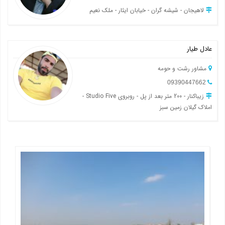
لاهیجان - شیشه گران - خیابان ایثار - ملک نعیم
عادل طیار
مشاور رشت و حومه
09390447662
زیباکنار - 200 متر بعد از پل - روبروی Studio Five -
املاک گیلان زمین سبز