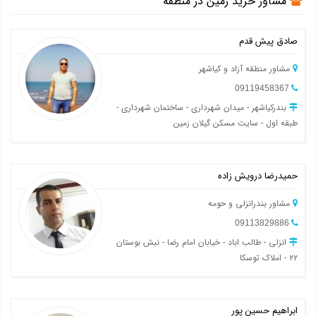
مشاور خرید زمین در منطقه
صادق پیش قدم
مشاور منطقه آزاد و کیاشهر
09119458367
بندرکیاشهر - میدان شهرداری - ساختمان شهرداری -
طبقه اول - سایت مسکن گیلان زمین
حمیدرضا درویش زاده
مشاور بندرانزلی و حومه
09113829886
انزلی - طالب اباد - خیابان امام رضا - نبش بوستان
۲۲ - املاک توسکا
ابراهیم حسین پور