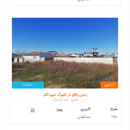
میلیارد
کیاشهر
1
زمین واقع در شهرک سپیدکنار
نقدی - سند تک برگ
متراژ
کاربری
250
مسکونی