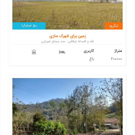
میلیارد
لنگرود
50
زمین برای شهرک سازی
نقد و اقساط توافقی - سند بنچاق شورایی
متراژ
کاربری
200000
باغ