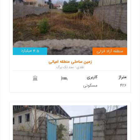
میلیارد
منطقه آزاد انزلی
4.5
زمین ساحلی منطقه اعیانی
نقدی - سند تک برگ
متراژ
کاربری
426
مسکونی