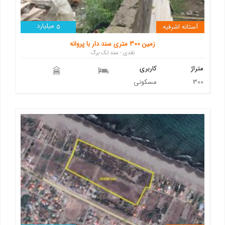
میلیارد
آستانه اشرفیه
5
زمین 300 متری سند دار با پروانه
نقدی - سند تک برگ
متراژ
کاربری
300
مسکونی