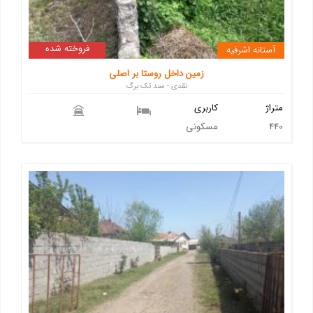
فروخته شده
آستانه اشرفیه
زمین داخل روستا بر اصلی
نقدی - سند تک برگ
متراژ
کاربری
440
مسکونی