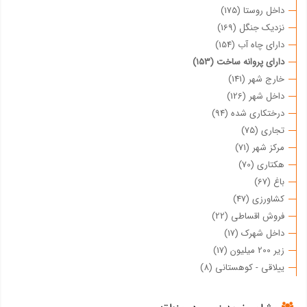
داخل روستا (175)
نزدیک جنگل (169)
دارای چاه آب (154)
دارای پروانه ساخت (153)
خارج شهر (141)
داخل شهر (126)
درختکاری شده (94)
تجاری (75)
مرکز شهر (71)
هکتاری (70)
باغ (67)
کشاورزی (47)
فروش اقساطی (22)
داخل شهرک (17)
زیر 200 میلیون (17)
ییلاقی - کوهستانی (8)