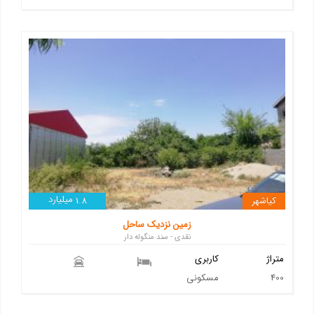
میلیارد
کیاشهر
1.8
زمین نزدیک ساحل
نقدی - سند منگوله دار
متراژ
کاربری
400
مسکونی