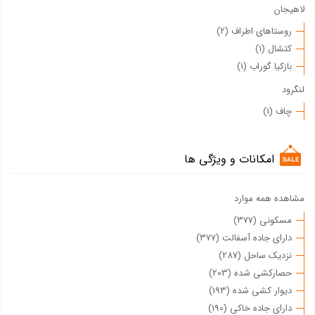
لاهیجان
روستاهای اطراف (2)
کتشال (1)
بازکیا گوراب (1)
لنگرود
چاف (1)
امکانات و ویژگی ها
مشاهده همه موارد
مسکونی (377)
دارای جاده آسفالت (377)
نزدیک ساحل (287)
حصارکشی شده (203)
دیوار کشی شده (193)
دارای جاده خاکی (190)