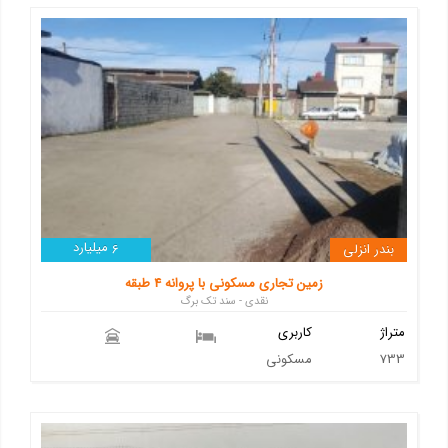
میلیارد
بندر انزلی
6
زمین تجاری مسکونی با پروانه 4 طبقه
نقدی - سند تک برگ
متراژ
کاربری
733
مسکونی