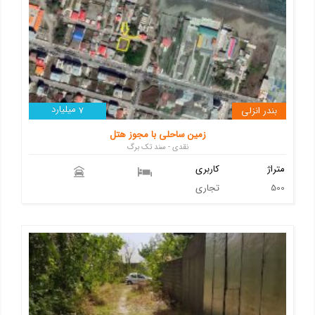
میلیارد
بندر انزلی
7
زمین ساحلی با مجوز هتل
نقدی - سند تک برگ
متراژ
کاربری
500
تجاری