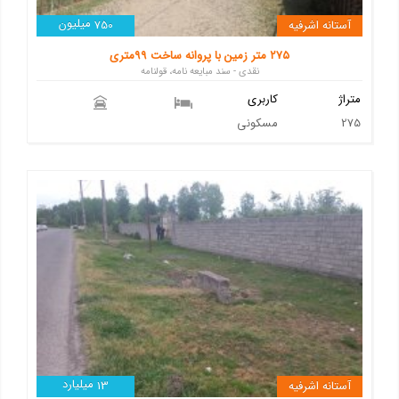
میلیون
آستانه اشرفیه
750
۲۷۵ متر زمین با پروانه ساخت ۹۹متری
نقدی - سند مبایعه نامه، قولنامه
متراژ
کاربری
275
مسکونی
میلیارد
آستانه اشرفیه
13