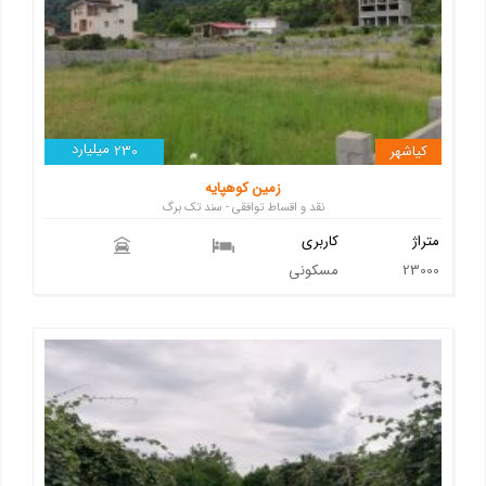
میلیارد
کیاشهر
230
زمین کوهپایه
نقد و اقساط توافقی - سند تک برگ
متراژ
کاربری
23000
مسکونی