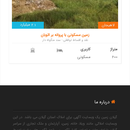
میلیارد
لاهیجان
2.1
زمین مسکونی با پروانه بر اتوبان
نقد و اقساط توافقی - سند منگوله دار
متراژ
کاربری
600
مسکونی
درباره ما
گیلان زمین یک وبسایت آگهی برای املاک استان گیلان می باشد. در این
وبسایت املاکی مانند ویلا، خانه، زمین، آپارتمان و ملک تجاری از سراسر
گیلان با توضیحات و تصاویر کامل آگهی می شود. آگهی های سایت توسط