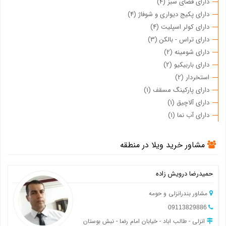
دارای فضای سبز (4)
دارای پکیج دیواری و شوفاژ (4)
دارای کولر اسپلیت (4)
دارای تراس - بالکن (3)
دارای شومینه (2)
دارای باربیکیو (2)
استخردار (2)
دارای پارکینگ مسقف (1)
دارای آلاچیق (1)
دارای آب نما (1)
مشاور خرید ویلا در منطقه
حمیدرضا درویش زاده
مشاور بندرانزلی و حومه
09113829886
انزلی - طالب اباد - خیابان امام رضا - نبش بوستان