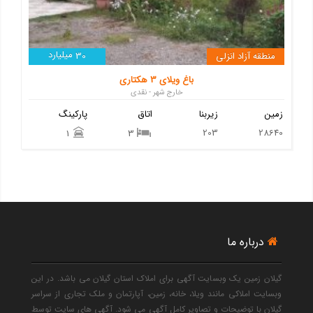
میلیارد
منطقه آزاد انزلی
30
باغ ویلای 3 هکتاری
خارج شهر - نقدی
زمین
زیربنا
اتاق
پارکینگ
203
28640
1
3
درباره ما
گیلان زمین یک وبسایت آگهی برای املاک استان گیلان می باشد. در این
وبسایت املاکی مانند ویلا، خانه، زمین، آپارتمان و ملک تجاری از سراسر
گیلان با توضیحات و تصاویر کامل آگهی می شود. آگهی های سایت توسط