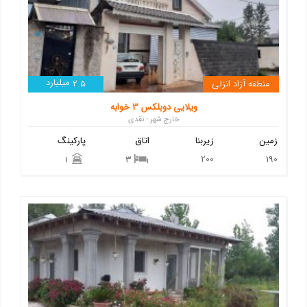
میلیارد
منطقه آزاد انزلی
2.5
ویلایی دوبلکس 3 خوابه
خارج شهر - نقدی
زمین
زیربنا
اتاق
پارکینگ
200
190
1
3