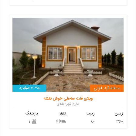
میلیارد
منطقه آزاد انزلی
2.35
ویلای فلت ساحلی خوش نقشه
خارج شهر - نقدی
زمین
زیربنا
اتاق
پارکینگ
80
360
1
2