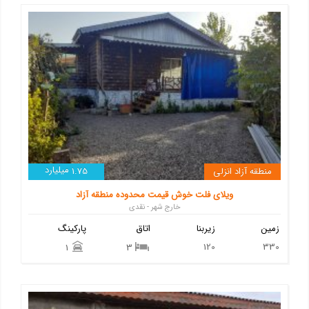
میلیارد
منطقه آزاد انزلی
1.75
ویلای فلت خوش قیمت محدوده منطقه آزاد
خارج شهر - نقدی
زمین
زیربنا
اتاق
پارکینگ
120
330
1
3