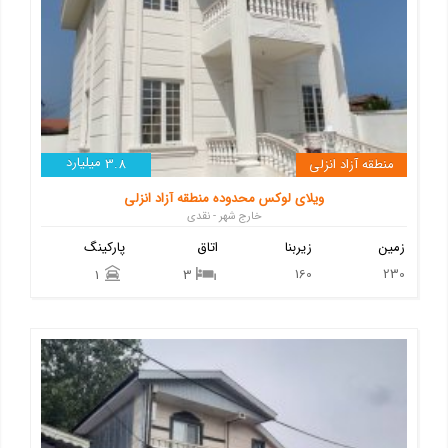
میلیارد
منطقه آزاد انزلی
3.8
ویلای لوکس محدوده منطقه آزاد انزلی
خارج شهر - نقدی
زمین
زیربنا
اتاق
پارکینگ
160
230
1
3