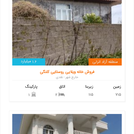
میلیارد
منطقه آزاد انزلی
1.6
فروش خانه ویلایی روستایی کلنگی
خارج شهر - نقدی
زمین
زیربنا
اتاق
پارکینگ
115
715
1
2