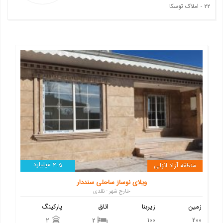
۲۲ - املاک توسکا
میلیارد
منطقه آزاد انزلی
2.5
ویلای نوساز ساحلی سنددار
خارج شهر - نقدی
زمین
زیربنا
اتاق
پارکینگ
100
200
2
2