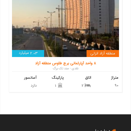
میلیارد
منطقه آزاد انزلی
2.03
8 واحد آپارتمانی برج طاوس منطقه آزاد
نقدی - سند تک برگ
متراژ
اتاق
پارکینگ
آسانسور
90
دارد
1
2