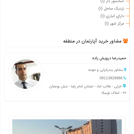
آسانسور دار (1)
نزدیک ساحل (1)
دارای انباری (1)
مرکز شهر (1)
مشاور خرید آپارتمان در منطقه
حمیدرضا درویش زاده
مشاور بندرانزلی و حومه
09113829886
انزلی - طالب اباد - خیابان امام رضا - نبش بوستان
۲۲ - املاک توسکا