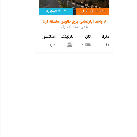
میلیارد
منطقه آزاد انزلی
2.03
8 واحد آپارتمانی برج طاوس منطقه آزاد
نقدی - سند تک برگ
متراژ
اتاق
پارکینگ
آسانسور
90
دارد
1
2