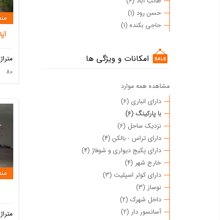
طالب آباد (4)
حسن رود (1)
منط
حاجی بکنده (1)
آپارتمان 
امکانات و ویژگی ها
متراژ
80
مشاهده همه موارد
دارای انباری (6)
با پارکینگ (6)
نزدیک ساحل (6)
دارای تراس - بالکن (4)
دارای پکیج دیواری و شوفاژ (4)
خارج شهر (4)
منط
دارای کولر اسپلیت (3)
نوساز (3)
داخل شهرک (2)
آسانسور دار (2)
متراژ