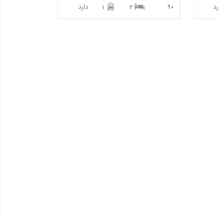
د
90
دارد
1
2