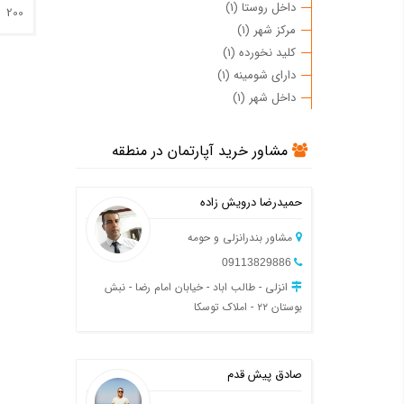
داخل روستا (1)
200
مرکز شهر (1)
کلید نخورده (1)
دارای شومینه (1)
داخل شهر (1)
مشاور خرید آپارتمان در منطقه
حمیدرضا درویش زاده
مشاور بندرانزلی و حومه
09113829886
انزلی - طالب اباد - خیابان امام رضا - نبش
بوستان ۲۲ - املاک توسکا
صادق پیش قدم