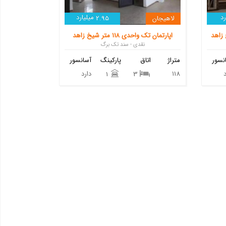
د
میلیارد
لاهیجان
2.95
اپارتمان تک واحدی ۱۱۸ متر شیخ زاهد
نقدی - سند تک برگ
نسور
متراژ
اتاق
پارکینگ
آسانسور
118
دارد
1
3