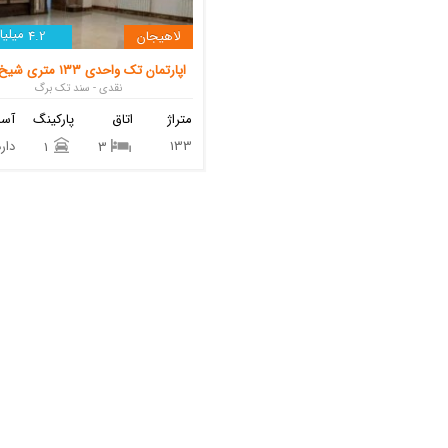
میلیار
لاهیجان
4.2
اپارتمان تک واحدی ۱۳۳ متری شیخ زاهد
نقدی - سند تک برگ
متراژ
اتاق
پارکینگ
آسا
133
دارد
1
3