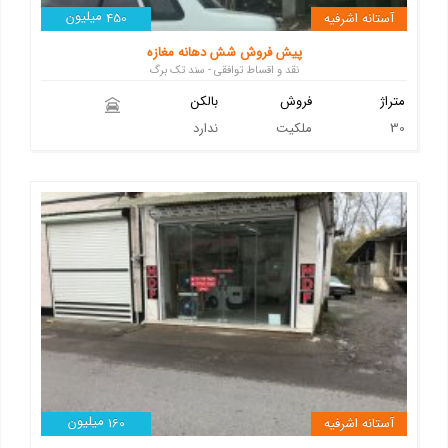
میلیون
آستانه اشرفیه
450
پیش فروش شش دهانه مغازه
نقد و اقساط توافقی - سند تک برگ
متراژ
فروش
بالکن
30
ملکیت
ندارد
میلیون
آستانه اشرفیه
160