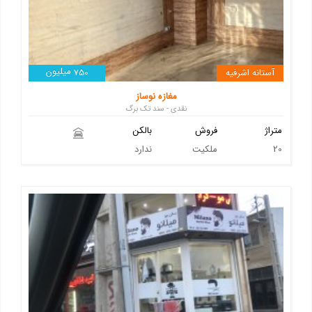
میلیون
آستانه اشرفیه
750
مغازه نوساز
نقدی - سند تک برگ
متراژ
فروش
بالکن
20
ملکیت
ندارد