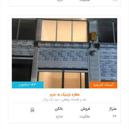
میلیون
آستانه اشرفیه
143
مغازه نزدیک به حرم
نقد و اقساط توافقی - سند تک برگ
متراژ
فروش
بالکن
22
ملکیت
ندارد