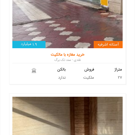
میلیارد
آستانه اشرفیه
1.9
خرید مغازه با مالکیت
نقدی - سند تک برگ
متراژ
فروش
بالکن
27
ملکیت
ندارد