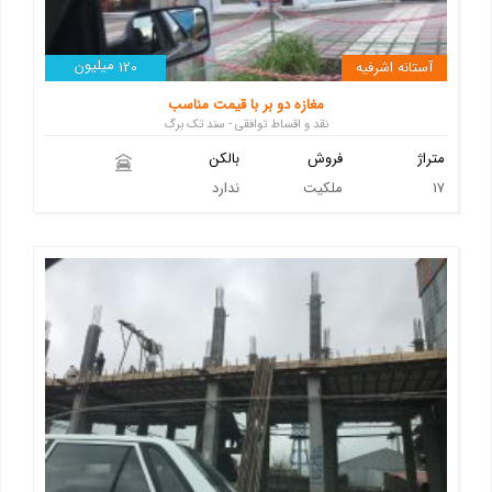
میلیون
آستانه اشرفیه
120
مغازه دو بر با قیمت مناسب
نقد و اقساط توافقی - سند تک برگ
متراژ
فروش
بالکن
17
ملکیت
ندارد