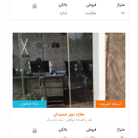
متراژ
فروش
بالکن
18
ملکیت
ندارد
میلیون
آستانه اشرفیه
280
مغازه دوبر جسیدان
نقد و اقساط توافقی - سند تک برگ
متراژ
فروش
بالکن
40
ملکیت
دارد