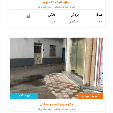
مغازه شیک ۲۰ متری
نقد و اقساط توافقی - سند تک برگ
متراژ
فروش
بالکن
20
سرقفلی
دارد
میلیون
آستانه اشرفیه
130
مغازه دوبر کوچه و خیابان
نقد و اقساط توافقی - سند تک برگ