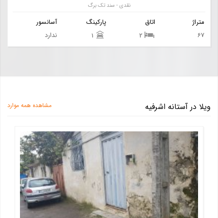
نقدی - سند تک برگ
متراژ
اتاق
پارکینگ
آسانسور
67
ندارد
1
2
ویلا در آستانه اشرفیه
مشاهده همه موارد