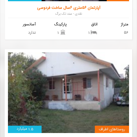
آپارتمان ۵۶متری ۶سال ساخت فردوسی
نقدی - سند تک برگ
متراژ
اتاق
پارکینگ
آسانسور
56
ندارد
1
1
میلیارد
روستاهای اطراف
1.5