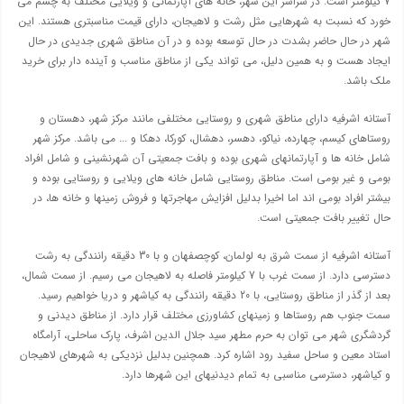
۷ کیلومتر است. در سراسر این شهر، خانه های آپارتمانی و ویلایی مختلف به چشم می
خورد که نسبت به شهرهایی مثل رشت و لاهیجان، دارای قیمت مناسبتری هستند. این
شهر در حال حاضر بشدت در حال توسعه بوده و در آن مناطق شهری جدیدی در حال
ایجاد هست و به همین دلیل، می تواند یکی از مناطق مناسب و آینده دار برای خرید
ملک باشد.
آستانه اشرفیه دارای مناطق شهری و روستایی مختلفی مانند مرکز شهر، دهستان و
روستاهای کیسم، چهارده، نیاکو، دهسر، دهشال، کورکا، دهکا و ... می باشد. مرکز شهر
شامل خانه ها و آپارتمانهای شهری بوده و بافت جمعیتی آن شهرنشینی و شامل افراد
بومی و غیر بومی است. مناطق روستایی شامل خانه های ویلایی و روستایی بوده و
بیشتر افراد بومی اند اما اخیرا بدلیل افزایش مهاجرتها و فروش زمینها و خانه ها، در
حال تغییر بافت جمعیتی است.
آستانه اشرفیه از سمت شرق به لولمان، کوچصفهان و با 30 دقیقه رانندگی به رشت
دسترسی دارد. از سمت غرب با 7 کیلومتر فاصله به لاهیجان می رسیم. از سمت شمال،
بعد از گذر از مناطق روستایی، با 20 دقیقه رانندگی به کیاشهر و دریا خواهیم رسید.
سمت جنوب هم روستاها و زمینهای کشاورزی مختلف قرار دارد. از مناطق دیدنی و
گردشگری شهر می توان به حرم مطهر سید جلال الدین اشرف، پارک ساحلی، آرامگاه
استاد معین و ساحل سفید رود اشاره کرد. همچنین بدلیل نزدیکی به شهرهای لاهیجان
و کیاشهر، دسترسی مناسبی به تمام دیدنیهای این شهرها دارد.