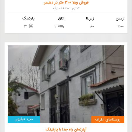
فروش ویلا 300 متر در دهسر
نقدی - سند تک برگ
زمین
زیربنا
اتاق
پارکینگ
80
300
3
2
میلیون
روستاهای اطراف
880
آپارتمان راه جدا با پارکینگ