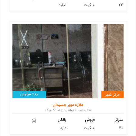
22
ملکیت
ندارد
میلیون
مرکز شهر
280
مغازه دوبر جسیدان
نقد و اقساط توافقی - سند تک برگ
متراژ
فروش
بالکن
40
ملکیت
دارد