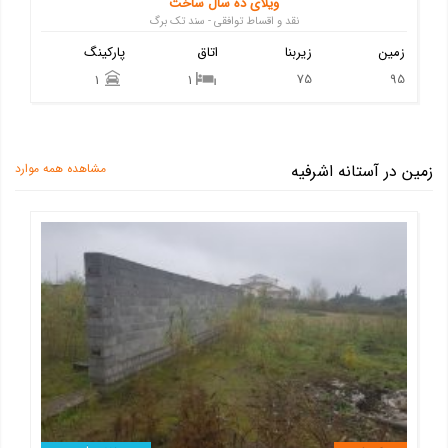
ویلای ده سال ساخت
نقد و اقساط توافقی - سند تک برگ
زمین
زیربنا
اتاق
پارکینگ
75
95
1
1
زمین در آستانه اشرفیه
مشاهده همه موارد