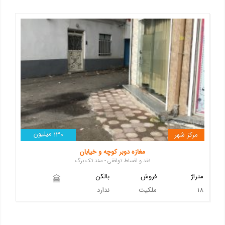
میلیون
مرکز شهر
130
مغازه دوبر کوچه و خیابان
نقد و اقساط توافقی - سند تک برگ
متراژ
فروش
بالکن
18
ملکیت
ندارد