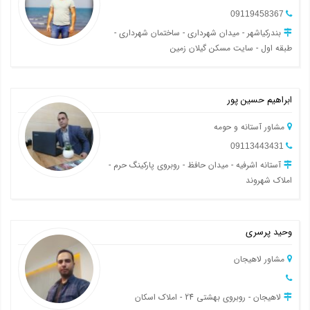
09119458367
بندرکیاشهر - میدان شهرداری - ساختمان شهرداری -
طبقه اول - سایت مسکن گیلان زمین
ابراهیم حسین پور
مشاور آستانه و حومه
09113443431
آستانه اشرفیه - میدان حافظ - روبروی پارکینگ حرم -
املاک شهروند
وحید پرسری
مشاور لاهیجان
لاهیجان - روبروی بهشتی 24 - املاک اسکان