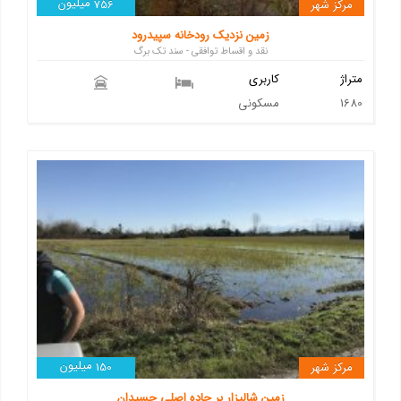
میلیون
مرکز شهر
756
زمین نزدیک رودخانه سپیدرود
نقد و اقساط توافقی - سند تک برگ
متراژ
کاربری
1680
مسکونی
میلیون
مرکز شهر
150
زمین شالیزار بر جاده اصلی جسیدان