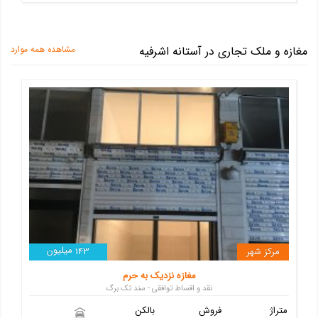
مغازه و ملک تجاری در آستانه اشرفیه
مشاهده همه موارد
میلیون
مرکز شهر
143
مغازه نزدیک به حرم
نقد و اقساط توافقی - سند تک برگ
متراژ
فروش
بالکن