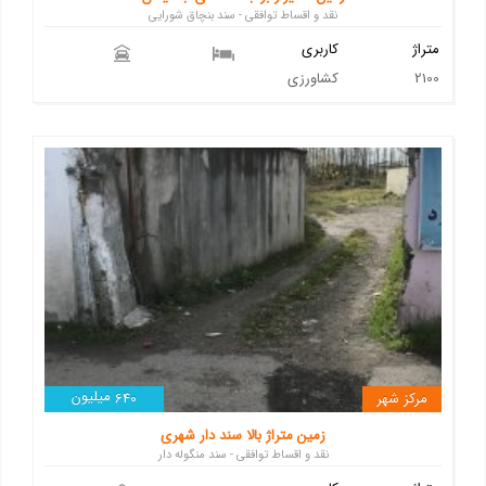
نقد و اقساط توافقی - سند بنچاق شورایی
متراژ
کاربری
2100
کشاورزی
میلیون
مرکز شهر
640
زمین متراژ بالا سند دار شهری
نقد و اقساط توافقی - سند منگوله دار