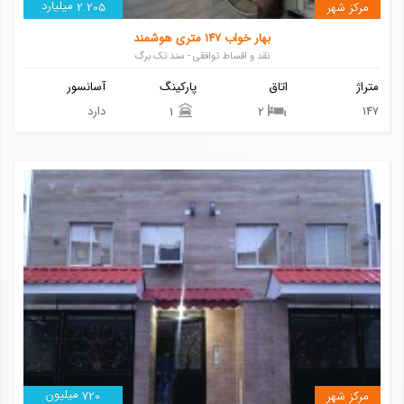
میلیارد
مرکز شهر
2.205
بهار خواب 147 متری هوشمند
نقد و اقساط توافقی - سند تک برگ
متراژ
اتاق
پارکینگ
آسانسور
147
دارد
1
2
میلیون
مرکز شهر
720