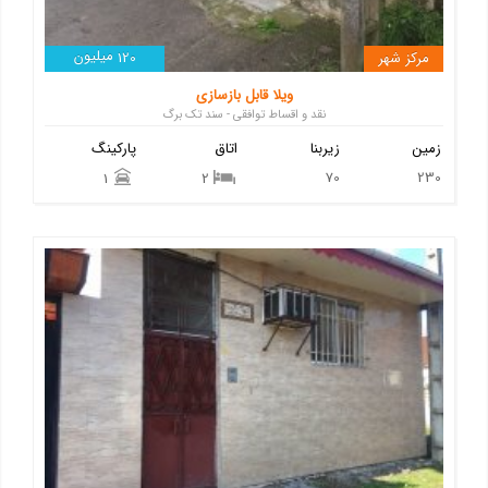
میلیون
مرکز شهر
120
ویلا قابل بازسازی
نقد و اقساط توافقی - سند تک برگ
زمین
زیربنا
اتاق
پارکینگ
70
230
1
2