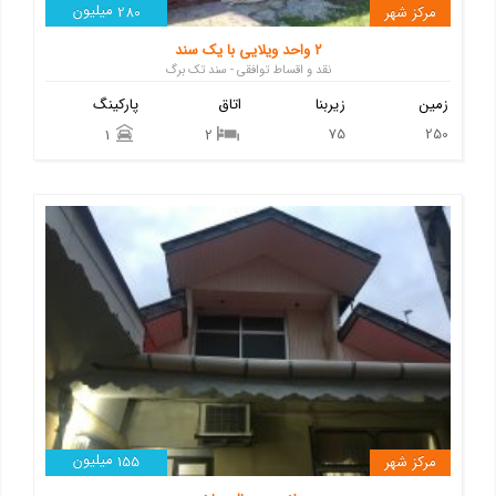
میلیون
مرکز شهر
280
۲ واحد ویلایی با یک سند
نقد و اقساط توافقی - سند تک برگ
زمین
زیربنا
اتاق
پارکینگ
75
250
1
2
میلیون
مرکز شهر
155