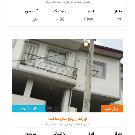
نقد و اقساط توافقی - سند تک برگ
متراژ
اتاق
پارکینگ
آسانسور
74
دارد
0
2
میلیون
مرکز شهر
140
آپارتمان پنج سال ساخت
نقد و اقساط توافقی - سند تک برگ
متراژ
اتاق
پارکینگ
آسانسور