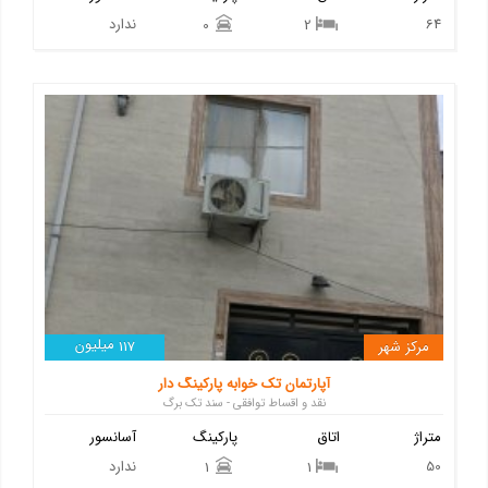
64
ندارد
0
2
میلیون
مرکز شهر
117
آپارتمان تک خوابه پارکینگ دار
نقد و اقساط توافقی - سند تک برگ
متراژ
اتاق
پارکینگ
آسانسور
50
ندارد
1
1