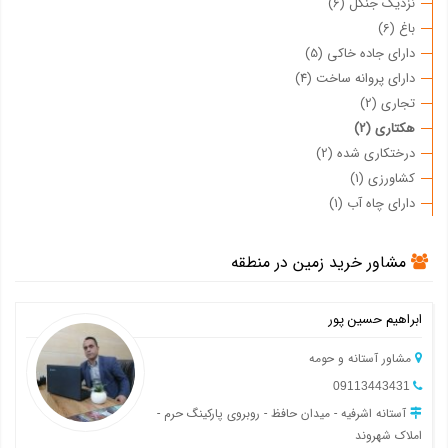
نزدیک جنگل (6)
باغ (6)
دارای جاده خاکی (5)
دارای پروانه ساخت (4)
تجاری (2)
هکتاری (2)
درختکاری شده (2)
کشاورزی (1)
دارای چاه آب (1)
مشاور خرید زمین در منطقه
ابراهیم حسین پور
مشاور آستانه و حومه
09113443431
آستانه اشرفیه - میدان حافظ - روبروی پارکینگ حرم -
املاک شهروند