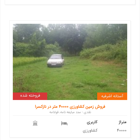
فروخته شده
آستانه اشرفیه
فروش زمین کشاورزی 40000 متر در نازکسرا
نقدی - سند مبایعه نامه، قولنامه
متراژ
کاربری
40000
کشاورزی