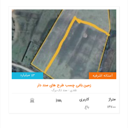
میلیارد
آستانه اشرفیه
13
زمین باغی چسب طرح های سند دار
نقدی - سند تک برگ
متراژ
کاربری
14700
باغ