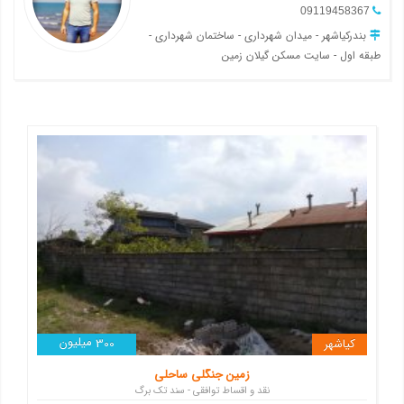
09119458367
بندرکیاشهر - میدان شهرداری - ساختمان شهرداری -
طبقه اول - سایت مسکن گیلان زمین
میلیون
کیاشهر
300
زمین جنگلی ساحلی
نقد و اقساط توافقی - سند تک برگ