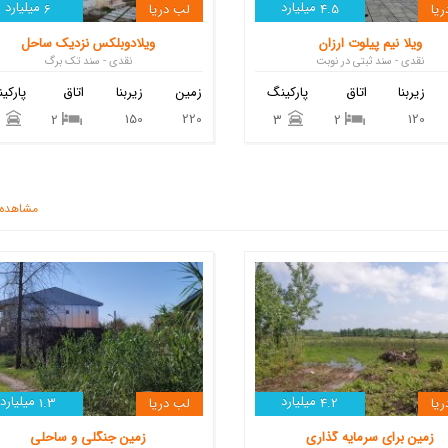
میلیارد
میلیارد
یا
4.5
لب دریا
6
ویلا نیم پیلوت ارزان
ویلادوبلکس نزدیک ساحل
نقدی - سند ثبتی در نوبت
نقدی - سند تک برگ
زیربنا
اتاق
پارکینگ
زمین
زیربنا
اتاق
پارکی
150
220
120
3
2
3
2
مشاهده 
میلیارد
میلیارد
یا
4.2
لب دریا
1.3
زمین برای سرمایه گذاری
زمین جنگلی و ساحلی