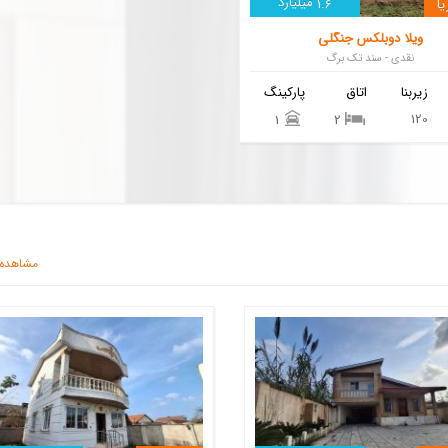
میلیارد
ا
1.6
ویلا دوبلکس جنگلی
نقدی - سند تک برگ
زیربنا
اتاق
پارکینگ
120
1
2
مشاهده 