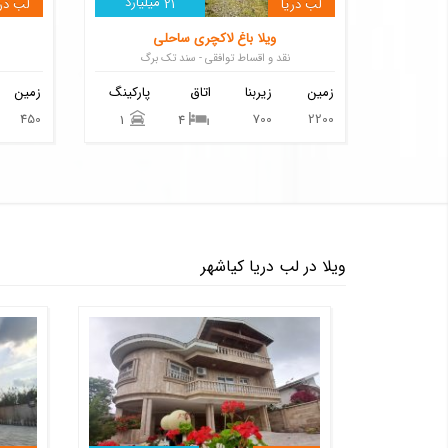
میلیارد
لب دریا
21
لب دری
ویلا باغ لاکچری ساحلی
نقد و اقساط توافقی - سند تک برگ
زمین
زیربنا
اتاق
پارکینگ
زمین
450
700
2200
1
4
ویلا در لب دریا کیاشهر