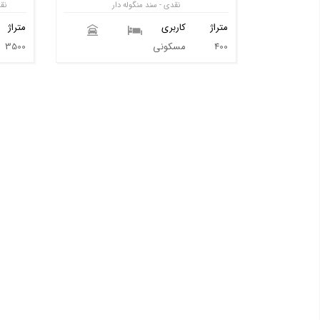
نقدی - سند منگوله دار
نق
متراژ
کاربری
متراژ
400
مسکونی
3500