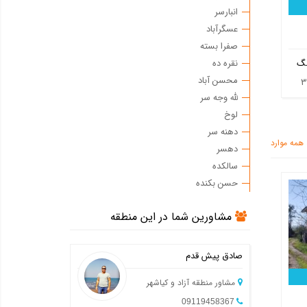
انبارسر
عسگرآباد
صفرا بسته
نقره ده
نگ
محسن آباد
لله وجه سر
لوخ
دهنه سر
همه موارد
دهسر
سالکده
حسن بکنده
مشاورین شما در این منطقه
صادق پیش قدم
مشاور منطقه آزاد و کیاشهر
09119458367