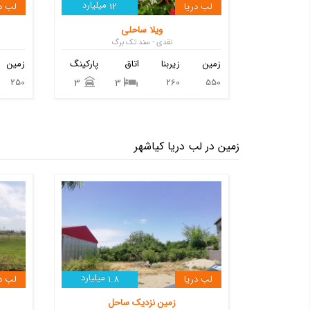
میلیارد
لب دریا
12
لب در
ویلا ساحلی
نقدی - سند تک برگ
زمین
زیربنا
اتاق
پارکینگ
زمین
250
260
550
3
3
زمین در لب دریا کیاشهر
میلیارد
لب دریا
1.8
لب در
زمین نزدیک ساحل