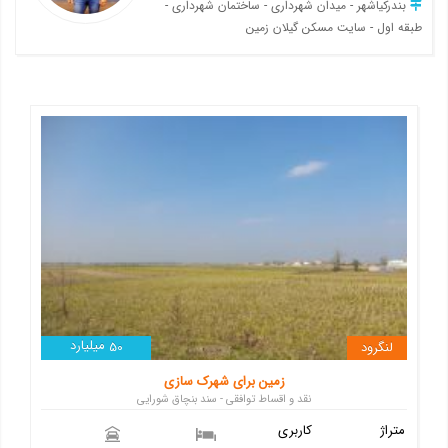
بندرکیاشهر - میدان شهرداری - ساختمان شهرداری -
طبقه اول - سایت مسکن گیلان زمین
میلیارد
لنگرود
50
زمین برای شهرک سازی
نقد و اقساط توافقی - سند بنچاق شورایی
متراژ
کاربری