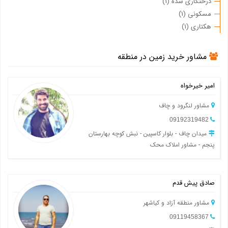
درختکاری شده (1)
مسکونی (1)
هکتاری (1)
مشاور خرید زمین در منطقه
امیر خیرخواه
مشاور لنگرود و چاف
09192319482
میدان چاف - بلوار کاسپین - نبش کوچه بهارستان
پنجم - مشاور املاک محک
صادق پیش قدم
مشاور منطقه آزاد و کیاشهر
09119458367