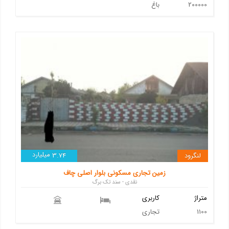
200000
باغ
میلیارد
لنگرود
3.74
زمین تجاری مسکونی بلوار اصلی چاف
نقدی - سند تک برگ
متراژ
کاربری
1100
تجاری