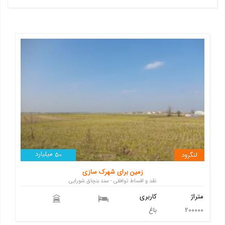
میلیارد
لنگرود
50
زمین برای شهرک سازی
نقد و اقساط توافقی - سند بنچاق شورایی
متراژ
کاربری
200000
باغ