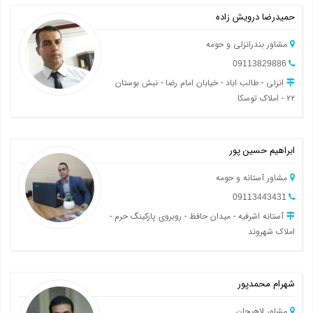
حمیدرضا درویش زاده
مشاور بندرانزلی و حومه
09113829886
انزلی - طالب اباد - خیابان امام رضا - نبش بوستان
۲۲ - املاک توسکا
ابراهیم حسین پور
مشاور آستانه و حومه
09113443431
آستانه اشرفیه - میدان حافظ - روبروی پارکینگ حرم -
املاک شهروند
شهرام محمدپور
مشاور لاهیجان