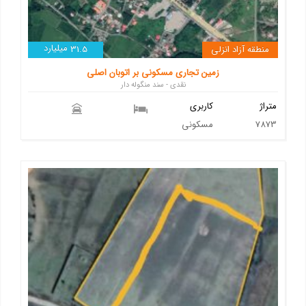
میلیارد
منطقه آزاد انزلی
31.5
زمین تجاری مسکونی بر اتوبان اصلی
نقدی - سند منگوله دار
متراژ
کاربری
7873
مسکونی