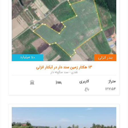
میلیارد
بندر انزلی
70
13 هکتار زمین سند دار در آبکنار انزلی
نقدی - سند منگوله دار
متراژ
کاربری
127154
باغ