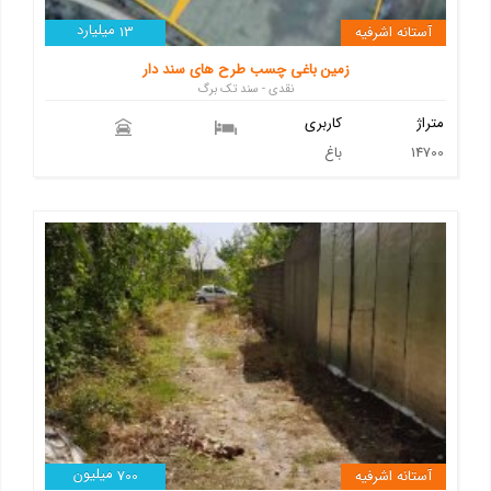
میلیارد
آستانه اشرفیه
13
زمین باغی چسب طرح های سند دار
نقدی - سند تک برگ
متراژ
کاربری
14700
باغ
میلیون
آستانه اشرفیه
700