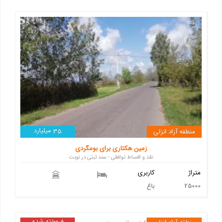
میلیارد
منطقه آزاد انزلی
35
زمین هکتاری برای بومگردی
نقد و اقساط توافقی - سند ثبتی در نوبت
متراژ
کاربری
25000
باغ
فروخته شده