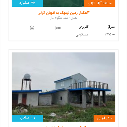
میلیارد
منطقه آزاد انزلی
35
3هکتار زمین نزدیک به اتوبان انزلی
نقدی - سند منگوله دار
متراژ
کاربری
32500
مسکونی
میلیارد
بندر انزلی
9.1