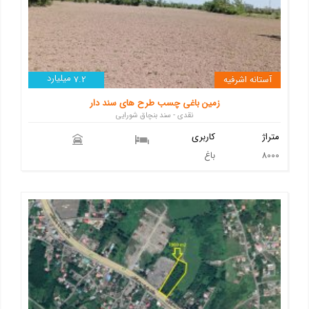
میلیارد
آستانه اشرفیه
7.2
زمین باغی چسب طرح های سند دار
نقدی - سند بنچاق شورایی
متراژ
کاربری
8000
باغ