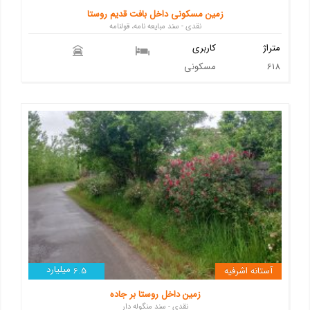
زمین مسکونی داخل بافت قدیم روستا
نقدی - سند مبایعه نامه، قولنامه
متراژ
کاربری
618
مسکونی
میلیارد
آستانه اشرفیه
6.5
زمین داخل روستا بر جاده
نقدی - سند منگوله دار