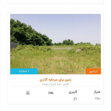
میلیارد
کیاشهر
1
زمین برای سرمایه گذاری
نقدی - سند ثبتی در نوبت
متراژ
کاربری
250
باغ