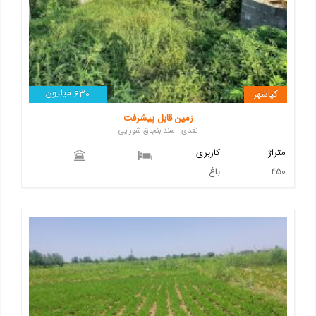
میلیون
کیاشهر
630
زمین قابل پیشرفت
نقدی - سند بنچاق شورایی
متراژ
کاربری
450
باغ