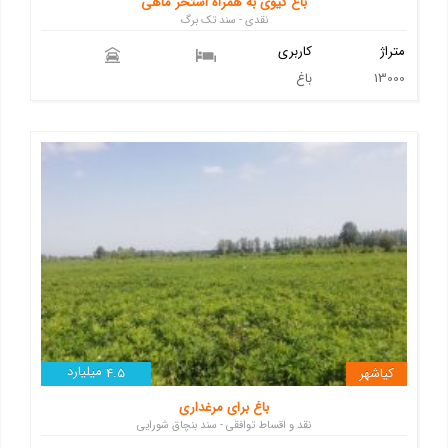
باغ کیوی به همراه استخر ماهی
نقدی - سند تک برگ
متراژ
کاربری
13000
باغ
میلیارد
کیاشهر
4.5
باغ برای مرغداری
نقد و اقساط توافقی - سند بنچاق شورایی