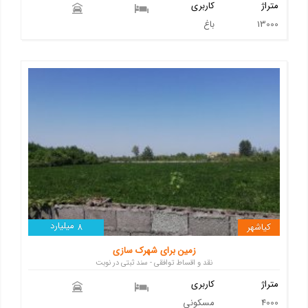
متراژ
کاربری
13000
باغ
میلیارد
کیاشهر
8
زمین برای شهرک سازی
نقد و اقساط توافقی - سند ثبتی در نوبت
متراژ
کاربری
4000
مسکونی