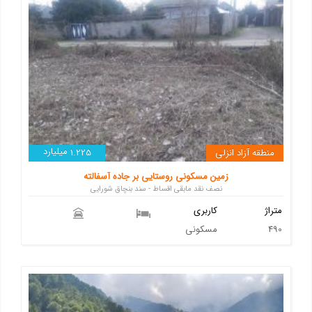
میلیارد
منطقه آزاد انزلی
1.225
زمین مسکونی روستایی بر جاده آسفالته
نصف نقد مابقی اقساط - سند بنچاق شورایی
متراژ
کاربری
490
مسکونی