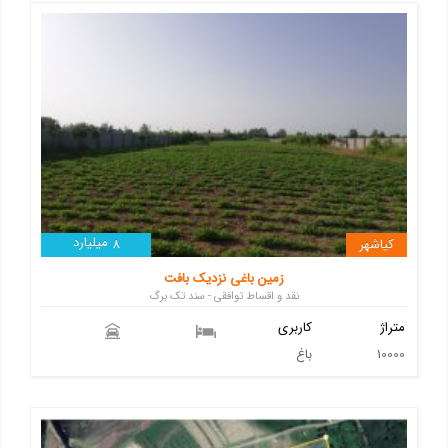
میلیارد
کیاشهر
8
زمین باغی نزدیک بافت
نقد و اقساط توافقی - سند تک برگ
متراژ
کاربری
10000
باغ