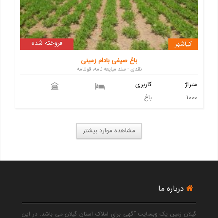
فروخته شده
کیاشهر
باغ صیفی بادام زمینی
نقدی - سند مبایعه نامه، قولنامه
متراژ
کاربری
1000
باغ
مشاهده موارد بیشتر
درباره ما
گیلان زمین یک وبسایت آگهی برای املاک استان گیلان می باشد. در این