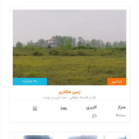
میلیارد
کیاشهر
40
زمین هکتاری
نقد و اقساط توافقی - سند ثبتی در نوبت
متراژ
کاربری
40000
باغ