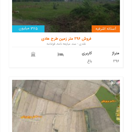
میلیون
آستانه اشرفیه
325
فروش 296 متر زمین طرح هادی
نقدی - سند مبایعه نامه، قولنامه
متراژ
کاربری
296
باغ