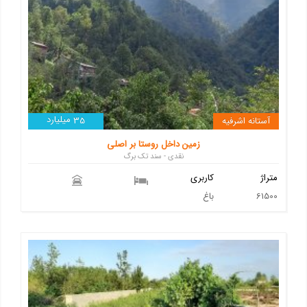
میلیارد
آستانه اشرفیه
35
زمین داخل روستا بر اصلی
نقدی - سند تک برگ
متراژ
کاربری
61500
باغ