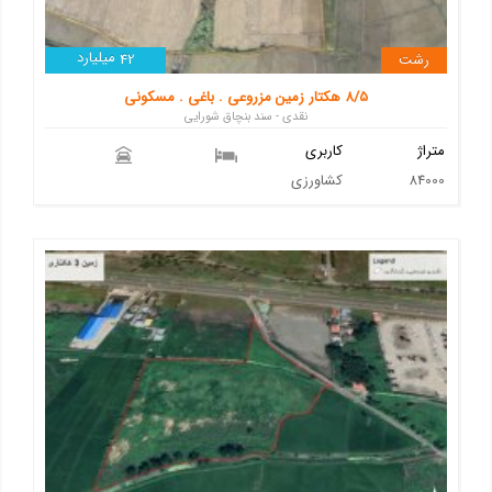
میلیارد
رشت
42
8/5 هکتار زمین مزروعی . باغی . مسکونی
نقدی - سند بنچاق شورایی
متراژ
کاربری
84000
کشاورزی