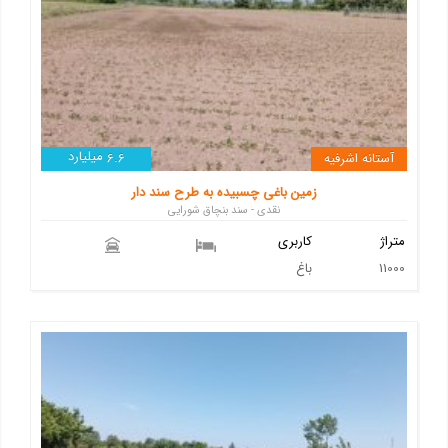
میلیارد
آستانه اشرفیه
6.6
زمین باغی چسبیده به طرح سند دار
نقدی - سند بنچاق شورایی
متراژ
کاربری
11000
باغ