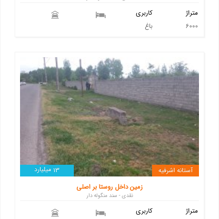
متراژ
کاربری
6000
باغ
میلیارد
آستانه اشرفیه
13
زمین داخل روستا بر اصلی
نقدی - سند منگوله دار
متراژ
کاربری