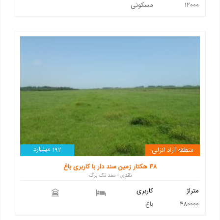
12000
مسکونی
میلیارد
منطقه آزاد انزلی
192
48 هکتار زمین سند دار با کاربری باغ
نقدی - سند تک برگ
متراژ
کاربری
480000
باغ