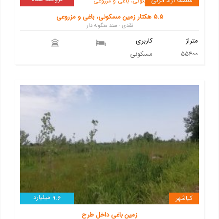
منطقه آزاد انزلی
5.5 هکتار زمین مسکونی، باغی و مزروعی
نقدی - سند منگوله دار
متراژ
کاربری
55400
مسکونی
میلیارد
کیاشهر
9.6
زمین باغی داخل طرح