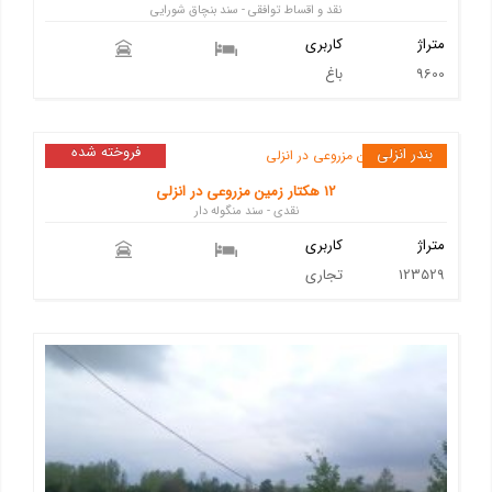
نقد و اقساط توافقی - سند بنچاق شورایی
متراژ
کاربری
9600
باغ
فروخته شده
بندر انزلی
12 هکتار زمین مزروعی در انزلی
نقدی - سند منگوله دار
متراژ
کاربری
123529
تجاری