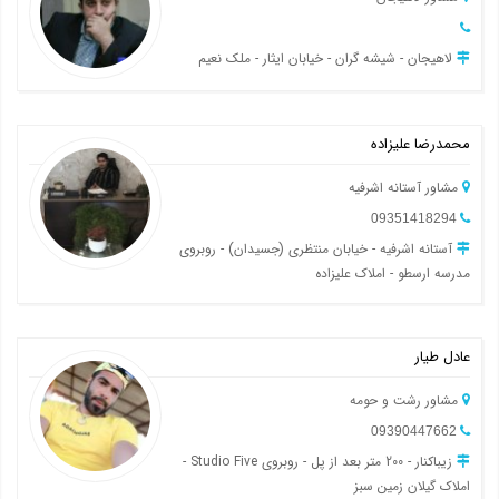
لاهیجان - شیشه گران - خیابان ایثار - ملک نعیم
محمدرضا علیزاده
مشاور آستانه اشرفیه
09351418294
آستانه اشرفیه - خیابان منتظری (جسیدان) - روبروی
مدرسه ارسطو - املاک علیزاده
عادل طیار
مشاور رشت و حومه
09390447662
زیباکنار - 200 متر بعد از پل - روبروی Studio Five -
املاک گیلان زمین سبز