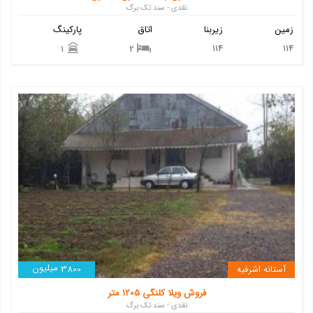
نقدی - سند تک برگ
زمین
زیربنا
اتاق
پارکینگ
114
114
1
2
میلیون
آستانه اشرفیه
3800
فروش ویلا کلنگی 1205 متر
نقدی - سند تک برگ