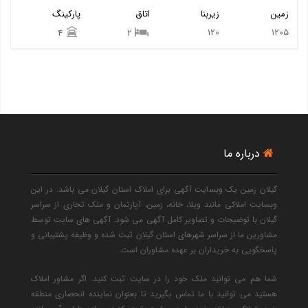
زمین
زیربنا
اتاق
پارکینگ
120
1205
4
2
درباره ما
گیلان زمین یک وبسایت آگهی برای املاک استان گیلان می باشد. در این
وبسایت املاکی مانند ویلا، خانه، زمین، آپارتمان و ملک تجاری از سراسر
گیلان با توضیحات و تصاویر کامل آگهی می شود. آگهی های سایت توسط
مشاورین ما از سراسر شهرهای استان گیلان ثبت شده و وظیفه پشتیبانی و
پاسخگویی به خریداران بر عهده مشاوران است.
شما هم می توانید ملک خود را در سایت ثبت کنید. اگر مشاور املاک
هستید می توانید با ما تماس بگیرید تا بعنوان نماینده انحصاری منطقه