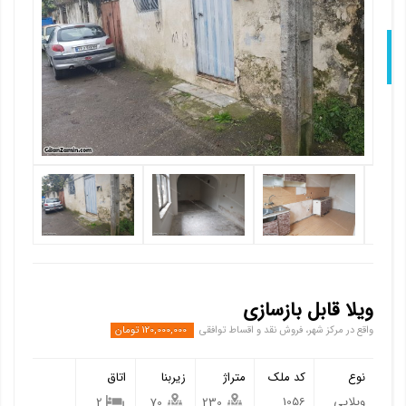
Nex
ویلا قابل بازسازی
واقع در مرکز شهر، فروش نقد و اقساط توافقی
120,000,000 تومان
نوع
کد ملک
متراژ
زیربنا
اتاق
ویلایی
1056
2
70
230