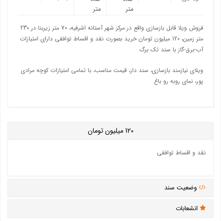
متر
متر
فروش ویلا قابل بازسازی واقع در مرکز شهر آستانه اشرفیه، 70 متر زیربنا در 230
متر زمین، 120 میلیون تومان خرید بصورت نقد و اقساط توافقی دارای امتیازات
آب-برق-گاز با سند تک برگ
ویلای نیازمند بازسازی، سند دار، قیمت مناسب، با تمامی امتیازات کوچه مرادی
پور، نمای روبه رو باغ
120
میلیون تومان
نقد و اقساط توافقی
وضعیت سند
انشعابات