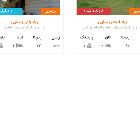
فروخته شده
میلیارد
شهر
کیاشهر
1
ویلا فلت روستایی
ویلا باغ روستایی
رای پارکینگ مسقف - نقد و اقساط توافقی
دارای پارکینگ مسقف - نقدی
زیربنا
اتاق
پارکینگ
زمین
زیربنا
اتاق
پار
73
1500
90
2
1
2