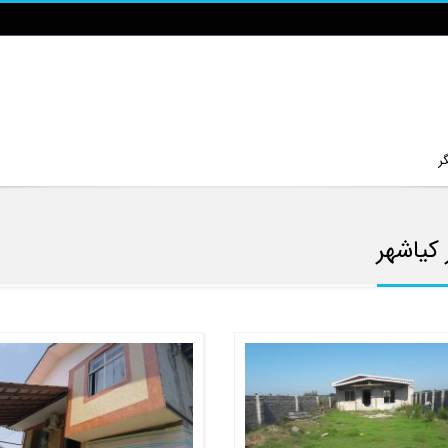
ر
 کیاشهر