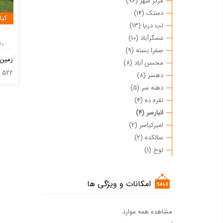
مرکز شهر (96)
دستک (14)
کیا
لب دریا (13)
عسگرآباد (10)
دا
صفرا بسته (9)
زمین
محسن آباد (8)
522
دهسر (8)
دهنه سر (5)
نقره ده (4)
انبارسر (4)
امیرکیاسر (2)
سالکده (2)
لوخ (1)
امکانات و ویژگی ها
مشاهده همه موارد