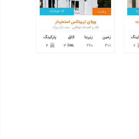
د
میلیارد
رشت
12
ت
ویلای تریبلکس استخردار
نقد و اقساط توافقی - سند تک برگ
کینگ
زمین
زیربنا
اتاق
پارکینگ
270
301
4
3
2