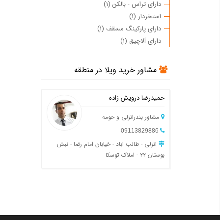
دارای تراس - بالکن (1)
استخردار (1)
دارای پارکینگ مسقف (1)
دارای آلاچیق (1)
مشاور خرید ویلا در منطقه
حمیدرضا درویش زاده
مشاور بندرانزلی و حومه
09113829886
انزلی - طالب اباد - خیابان امام رضا - نبش
بوستان ۲۲ - املاک توسکا