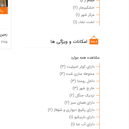
خمام (3)
خشکبیجار (2)
رش
مرکز شهر (1)
لشت نشاء (1)
زمین
امکانات و ویژگی ها
275
مشاهده همه موارد
دارای کولر اسپلیت (3)
محوطه سازی شده (3)
داخل روستا (3)
خارج شهر (3)
نزدیک جنگل (2)
دارای فضای سبز (2)
دارای پکیج دیواری و شوفاژ (2)
دارای باربیکیو (1)
دارای آب نما (1)