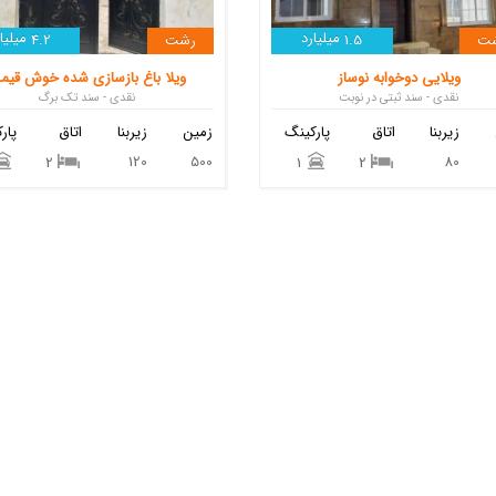
میلیارد
میلیار
ت
1.5
رشت
4.2
ویلایی دوخوابه نوساز
ویلا باغ بازسازی شده خوش قیم
نقدی - سند ثبتی در نوبت
نقدی - سند تک برگ
زیربنا
اتاق
پارکینگ
زمین
زیربنا
اتاق
پار
120
500
80
2
1
2