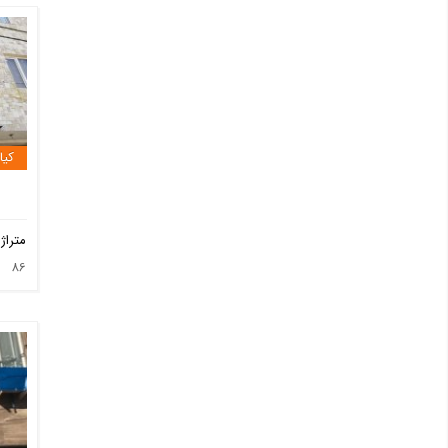
کیا
متراژ
86