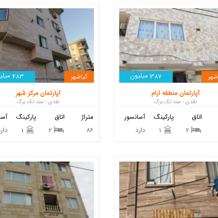
میلیون
میلی
شهر
387
کیاشهر
483
آپارتمان منطقه ارام
آپارتمان مرکز شهر
نقدی - سند تک برگ
نقدی - سند تک برگ
اتاق
پارکینگ
آسانسور
متراژ
اتاق
پارکینگ
آسا
دارد
86
دارد
1
2
1
2