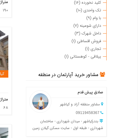
متراژ
کلید نخورده (16)
190
تک واحدی (10)
با وام (9)
دارای شومینه (7)
داخل شهرک (3)
فروش اقساطی (1)
تجاری (1)
ییلاقی - کوهستانی (1)
کیا
مشاور خرید آپارتمان در منطقه
صادق پیش قدم
متراژ
مشاور منطقه آزاد و کیاشهر
68
09119458367
بندرکیاشهر - میدان شهرداری - ساختمان
شهرداری - طبقه اول - سایت مسکن گیلان زمین