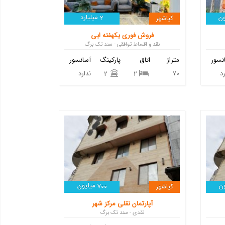
ن
میلیارد
کیاشهر
2
فروش فوری یکهفته ایی
نقد و اقساط توافقی - سند تک برگ
نسور
متراژ
اتاق
پارکینگ
آسانسور
د
70
ندارد
2
2
ن
میلیون
کیاشهر
700
آپارتمان نقلی مرکز شهر
نقدی - سند تک برگ