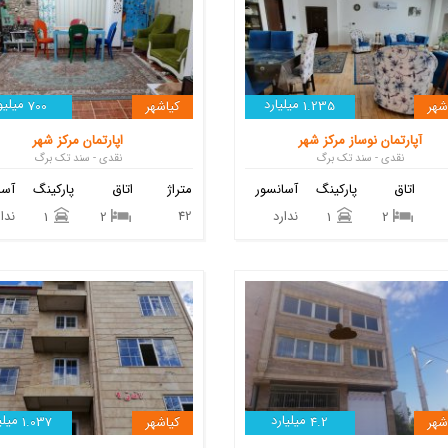
میلیارد
میلیو
شهر
1.235
کیاشهر
700
آپارتمان نوساز مرکز شهر
اپارتمان مرکز شهر
نقدی - سند تک برگ
نقدی - سند تک برگ
اتاق
پارکینگ
آسانسور
متراژ
اتاق
پارکینگ
آسا
ندارد
42
ندار
1
2
1
2
میلیارد
میلی
شهر
4.2
کیاشهر
1.037