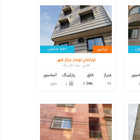
ون
میلیون
کیاشهر
576
اپارتمان نوساز مرکز شهر
نقدی - سند تک برگ
نسور
متراژ
اتاق
پارکینگ
آسانسور
96
دارد
1
2