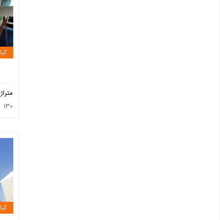
کیا
متراژ
130
کیا