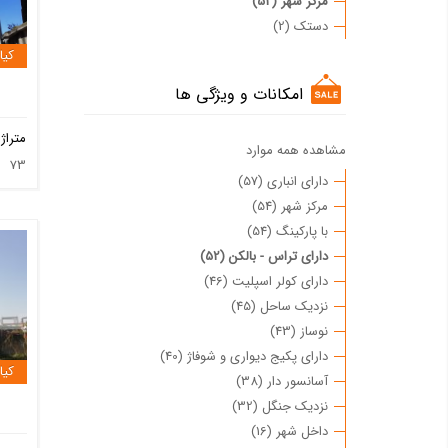
مرکز شهر (52)
دستک (2)
کیا
امکانات و ویژگی ها
متراژ
مشاهده همه موارد
73
دارای انباری (57)
مرکز شهر (54)
با پارکینگ (54)
دارای تراس - بالکن (52)
دارای کولر اسپلیت (46)
نزدیک ساحل (45)
نوساز (43)
دارای پکیج دیواری و شوفاژ (40)
کیا
آسانسور دار (38)
نزدیک جنگل (32)
داخل شهر (16)