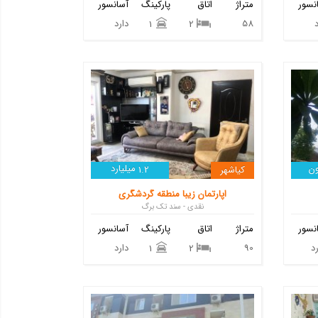
نسور
متراژ
اتاق
پارکینگ
آسانسور
58
دارد
1
2
ن
میلیارد
کیاشهر
1.2
اپارتمان زیبا منطقه گردشگری
نقدی - سند تک برگ
نسور
متراژ
اتاق
پارکینگ
آسانسور
د
90
دارد
1
2