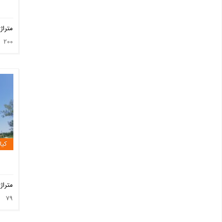
متراژ
200
کیا
متراژ
79