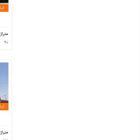
کیا
متراژ
90
کیا
متراژ