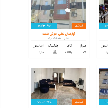
ن
میلیون
کیاشهر
450
آپارتمان نقلی خوش نقشه
نقدی - سند تک برگ
نسور
متراژ
اتاق
پارکینگ
آسانسور
د
51
دارد
1
1
ارد
میلیون
کیاشهر
765