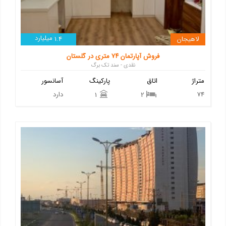
میلیارد
لاهیجان
1.4
فروش آپارتمان ۷۴ متری در گلستان
نقدی - سند تک برگ
متراژ
اتاق
پارکینگ
آسانسور
74
دارد
1
2