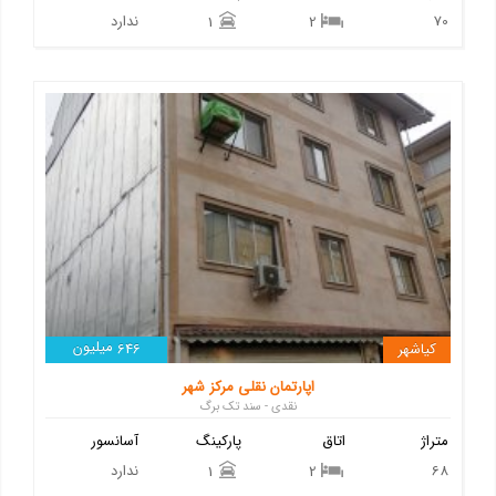
70
ندارد
1
2
میلیون
کیاشهر
646
اپارتمان نقلی مرکز شهر
نقدی - سند تک برگ
متراژ
اتاق
پارکینگ
آسانسور
68
ندارد
1
2