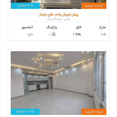
میلیارد
آستانه اشرفیه
3.7
پیش فروش واحد های نوساز
نقدی - سند تک برگ
متراژ
اتاق
پارکینگ
آسانسور
105
دارد
1
2
میلیارد
آستانه اشرفیه
2.225