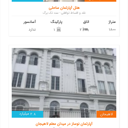
هتل آپارتمان ساحلی
نقد و اقساط توافقی - سند تک برگ
متراژ
اتاق
پارکینگ
آسانسور
1800
ندارد
1
2
میلیارد
لاهیجان
2.8
آپارتمان نوساز در میدان معلم لاهیجان