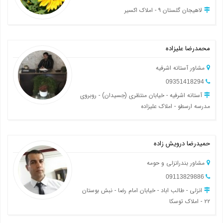
لاهیجان گلستان ۹ - املاک اکسیر
محمدرضا علیزاده
مشاور آستانه اشرفیه
09351418294
آستانه اشرفیه - خیابان منتظری (جسیدان) - روبروی
مدرسه ارسطو - املاک علیزاده
حمیدرضا درویش زاده
مشاور بندرانزلی و حومه
09113829886
انزلی - طالب اباد - خیابان امام رضا - نبش بوستان
۲۲ - املاک توسکا