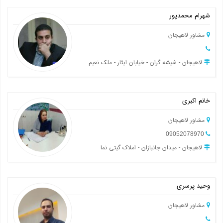
شهرام محمدپور
مشاور لاهیجان
لاهیجان - شیشه گران - خیابان ایثار - ملک نعیم
خانم اکبری
مشاور لاهیجان
09052078970
لاهیجان - میدان جانبازان - املاک گیتی نما
وحید پرسری
مشاور لاهیجان