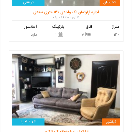
لاهیجان
توافقی
اجاره اپارتمان تک واحدی ۱۳۰ متری سعدی
نقدی - سند تک برگ
متراژ
اتاق
پارکینگ
آسانسور
130
دارد
1
3
میلیارد
کیاشهر
1.2
اپارتمان زیبا منطقه گردشگری