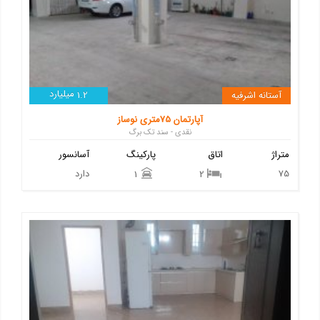
میلیارد
آستانه اشرفیه
1.2
آپارتمان 75متری نوساز
نقدی - سند تک برگ
متراژ
اتاق
پارکینگ
آسانسور
75
دارد
1
2