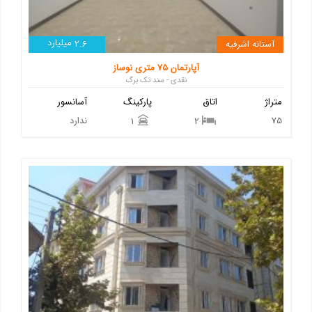
میلیارد
آستانه اشرفیه
2.6
آپارتمان 75 متری نوساز
نقدی - سند تک برگ
متراژ
اتاق
پارکینگ
آسانسور
75
ندارد
1
2