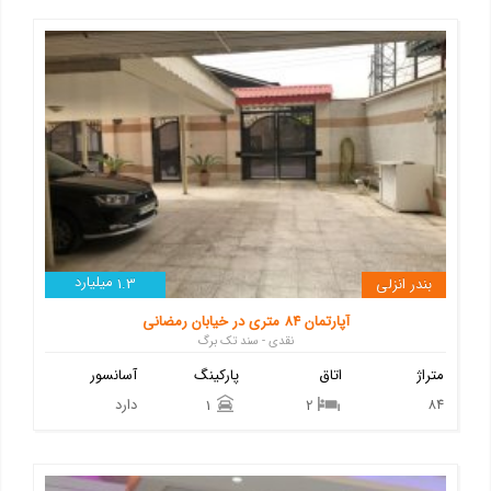
میلیارد
بندر انزلی
1.3
آپارتمان 84 متری در خیابان رمضانی
نقدی - سند تک برگ
متراژ
اتاق
پارکینگ
آسانسور
84
دارد
1
2