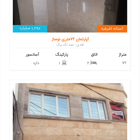
میلیارد
آستانه اشرفیه
1.296
آپارتمان 72متری نوساز
نقدی - سند تک برگ
متراژ
اتاق
پارکینگ
آسانسور
72
دارد
1
2