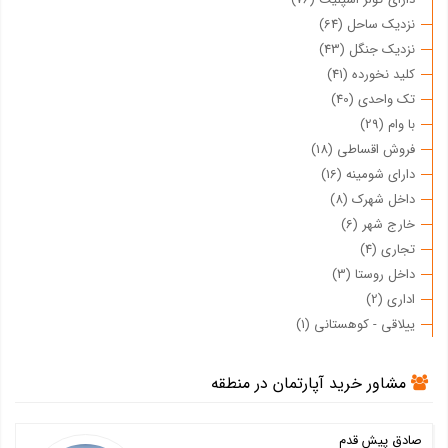
نزدیک ساحل (64)
نزدیک جنگل (43)
کلید نخورده (41)
تک واحدی (40)
با وام (29)
فروش اقساطی (18)
دارای شومینه (16)
داخل شهرک (8)
خارج شهر (6)
تجاری (4)
داخل روستا (3)
اداری (2)
ییلاقی - کوهستانی (1)
مشاور خرید آپارتمان در منطقه
صادق پیش قدم