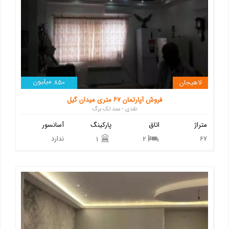
میلیون
لاهیجان
850
فروش آپارتمان ۶۷ متری میدان گیل
نقدی - سند تک برگ
متراژ
اتاق
پارکینگ
آسانسور
67
ندارد
1
2