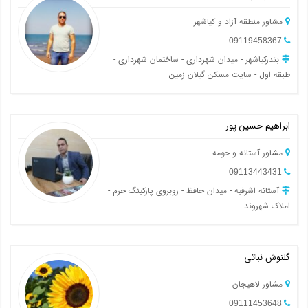
مشاور منطقه آزاد و کیاشهر
09119458367
بندرکیاشهر - میدان شهرداری - ساختمان شهرداری -
طبقه اول - سایت مسکن گیلان زمین
ابراهیم حسین پور
مشاور آستانه و حومه
09113443431
آستانه اشرفیه - میدان حافظ - روبروی پارکینگ حرم -
املاک شهروند
گلنوش نباتی
مشاور لاهیجان
09111453648