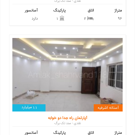
نقدی - سند تک برگ
متراژ
اتاق
پارکینگ
آسانسور
96
دارد
1
2
میلیارد
آستانه اشرفیه
1.1
آپارتمان راه جدا دو خوابه
نقدی - سند تک برگ
متراژ
اتاق
پارکینگ
آسانسور