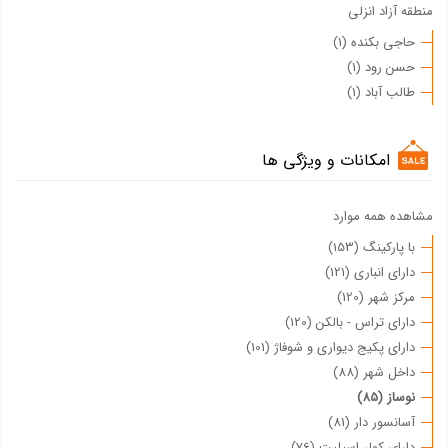
منطقه آزاد انزلی
حاجی بکنده (1)
حسن رود (1)
طالب آباد (1)
امکانات و ویژگی ها
مشاهده همه موارد
با پارکینگ (153)
دارای انباری (121)
مرکز شهر (120)
دارای تراس - بالکن (120)
دارای پکیج دیواری و شوفاژ (101)
داخل شهر (88)
نوساز (85)
آسانسور دار (81)
دارای کولر اسپلیت (76)