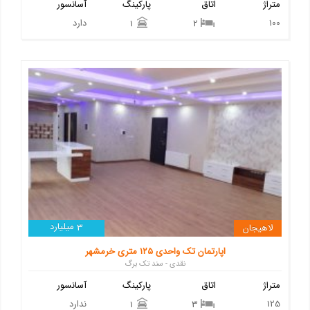
متراژ
اتاق
پارکینگ
آسانسور
100
دارد
1
2
میلیارد
لاهیجان
3
اپارتمان تک واحدی ۱۲۵ متری خرمشهر
نقدی - سند تک برگ
متراژ
اتاق
پارکینگ
آسانسور
125
ندارد
1
3