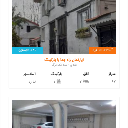
میلیون
آستانه اشرفیه
880
آپارتمان راه جدا با پارکینگ
نقدی - سند تک برگ
متراژ
اتاق
پارکینگ
آسانسور
67
ندارد
1
2