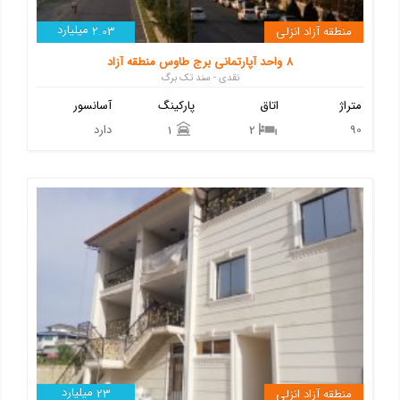
میلیارد
منطقه آزاد انزلی
2.03
8 واحد آپارتمانی برج طاوس منطقه آزاد
نقدی - سند تک برگ
متراژ
اتاق
پارکینگ
آسانسور
90
دارد
1
2
میلیارد
منطقه آزاد انزلی
23