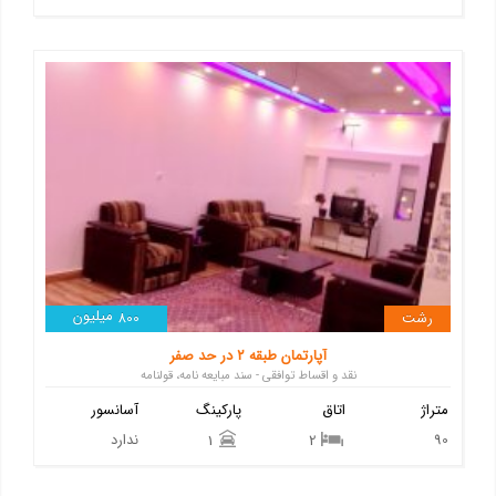
میلیون
رشت
800
آپارتمان طبقه ۲ در حد صفر
نقد و اقساط توافقی - سند مبایعه نامه، قولنامه
متراژ
اتاق
پارکینگ
آسانسور
90
ندارد
1
2