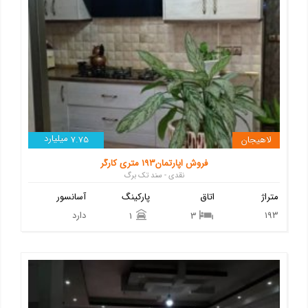
میلیارد
لاهیجان
7.75
فروش اپارتمان۱۹۳ متری کارگر
نقدی - سند تک برگ
متراژ
اتاق
پارکینگ
آسانسور
193
دارد
1
3