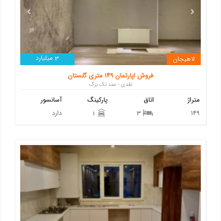
میلیارد
لاهیجان
3
فروش اپارتمان ۱۴۹ متری گلستان
نقدی - سند تک برگ
متراژ
اتاق
پارکینگ
آسانسور
149
دارد
1
3