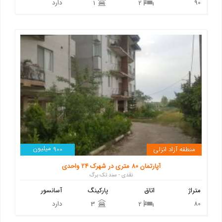
90
دارد
1
2
میلیون
منطقه آزاد انزلی
900
آپارتمان 80 متری در شهرک 24 واحدی
نقدی - سند تک برگ
متراژ
اتاق
پارکینگ
آسانسور
80
دارد
3
2