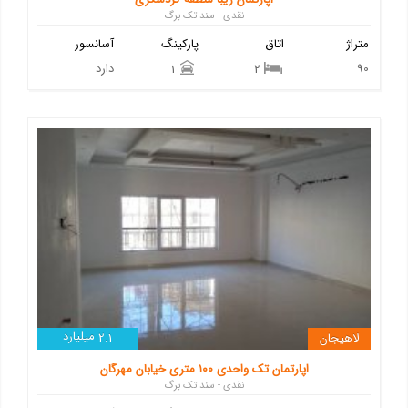
نقدی - سند تک برگ
متراژ
اتاق
پارکینگ
آسانسور
90
دارد
1
2
میلیارد
لاهیجان
2.1
اپارتمان تک واحدی ۱۰۰ متری خیابان مهرگان
نقدی - سند تک برگ