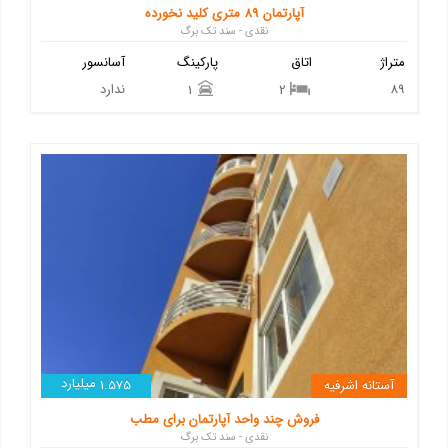
آپارتمان 89 متری کلید نخورده
نقدی - سند تک برگ
متراژ
اتاق
پارکینگ
آسانسور
89
ندارد
1
2
میلیارد
آستانه اشرفیه
1.575
فروش چند واحد آپارتمان برای مطب
نقدی - سند تک برگ