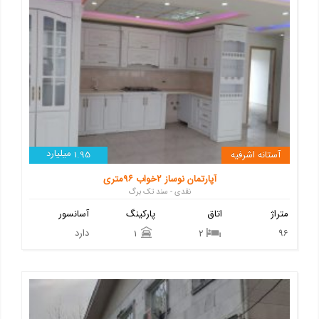
میلیارد
آستانه اشرفیه
1.95
آپارتمان نوساز ۲خواب ۹۶متری
نقدی - سند تک برگ
متراژ
اتاق
پارکینگ
آسانسور
96
دارد
1
2