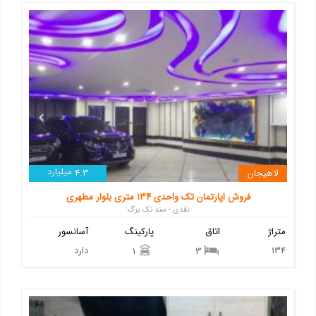
میلیارد
لاهیجان
4.3
فروش اپارتمان تک واحدی ۱۳۴ متری بلوار مطهری
نقدی - سند تک برگ
متراژ
اتاق
پارکینگ
آسانسور
134
دارد
1
3