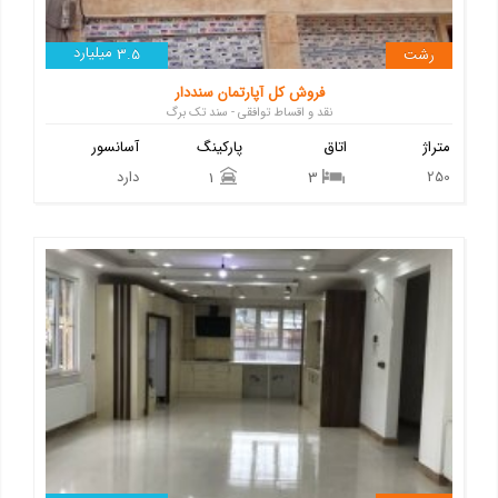
میلیارد
رشت
3.5
فروش کل آپارتمان سنددار
نقد و اقساط توافقی - سند تک برگ
متراژ
اتاق
پارکینگ
آسانسور
250
دارد
1
3