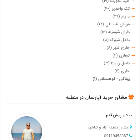
کلید نخورده (41)
تک واحدی (40)
با وام (29)
فروش اقساطی (18)
دارای شومینه (16)
داخل شهرک (8)
خارج شهر (6)
تجاری (4)
داخل روستا (3)
اداری (2)
ییلاقی - کوهستانی (1)
مشاور خرید آپارتمان در منطقه
صادق پیش قدم
مشاور منطقه آزاد و کیاشهر
09119458367