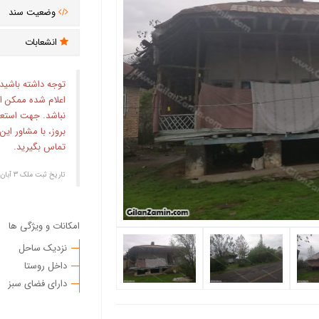
وضعیت سند
انشعابات
توجه داشته باشید
اعلام شده ممکن ا
نباشد. جهت استع
بروز، با مشاور ای
تماس بگیرید.
تاریخ ثبت ملک ۳ آبان ۱۳۹۸
امکانات و ویژگی ها
نزدیک ساحل
داخل روستا
دارای فضای سبز