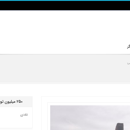
ر
ی
250
میلیون تو
نقدی