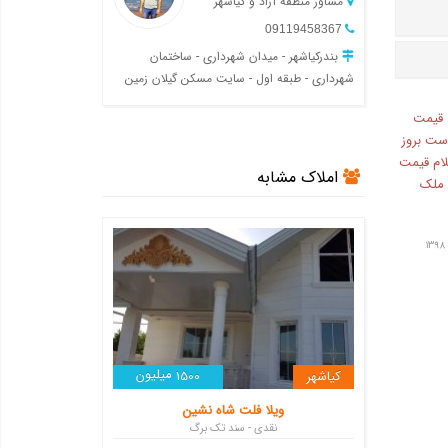
مشاور منطقه آزاد و کیاشهر
09119458367
بندرکیاشهر - میدان شهرداری - ساختمان
شهرداری - طبقه اول - سایت مسکن گیلان زمین
 قیمت
ست بروز
لام قیمت
املاک مشابه
ن ملک
میلیون
کیاشهر
1500
ویلا فلت شاه نشین
نقدی - سند تک برگ