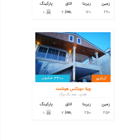
زمین
زیربنا
اتاق
پارکینگ
160
290
1
2
میلیون
کیاشهر
3300
ویلا دوبلکس هوشمند
نقدی - سند تک برگ
زمین
زیربنا
اتاق
پارکینگ
250
256
1
2