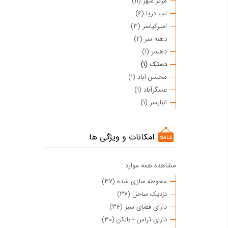
مرکز شهر (11)
لب دریا (6)
امیرکیاسر (3)
دهنه سر (2)
دهسر (1)
دستک (1)
محسن آباد (1)
عسگرآباد (1)
انبارسر (1)
امکانات و ویژگی ها
مشاهده همه موارد
محوطه سازی شده (37)
نزدیک ساحل (37)
دارای فضای سبز (36)
دارای تراس - بالکن (30)