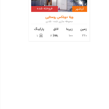
فروخته شده
کیاشهر
ویلا دوبلکس روستایی
محوطه سازی شده - نقدی
زمین
زیربنا
اتاق
پارکینگ
100
220
1
2