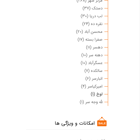
مرکز شهر (268)
دستک (37)
لب دریا (30)
نقره ده (24)
محسن آباد (20)
صفرا بسته (17)
دهسر (11)
دهنه سر (10)
عسگرآباد (10)
سالکده (7)
انبارسر (6)
امیرکیاسر (4)
لوخ (1)
لله وجه سر (1)
امکانات و ویژگی ها