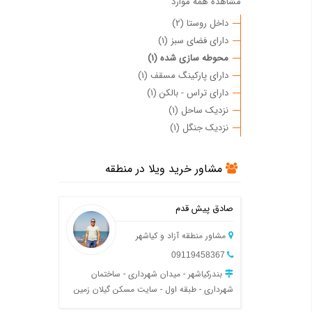
مشاهده همه موارد
داخل روستا (2)
دارای فضای سبز (1)
محوطه سازی شده (1)
دارای پارکینگ مسقف (1)
دارای تراس - بالکن (1)
نزدیک ساحل (1)
نزدیک جنگل (1)
مشاور خرید ویلا در منطقه
صادق پیش قدم
مشاور منطقه آزاد و کیاشهر
09119458367
بندرکیاشهر - میدان شهرداری - ساختمان
شهرداری - طبقه اول - سایت مسکن گیلان زمین