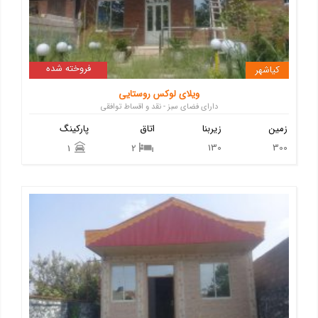
فروخته شده
کیاشهر
ویلای لوکس روستایی
دارای فضای سبز - نقد و اقساط توافقی
زمین
زیربنا
اتاق
پارکینگ
130
300
1
2