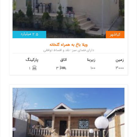
میلیارد
کیاشهر
2.5
ویلا باغ به همراه گلخانه
دارای فضای سبز - نقد و اقساط توافقی
زمین
زیربنا
اتاق
پارکینگ
100
3000
1
3