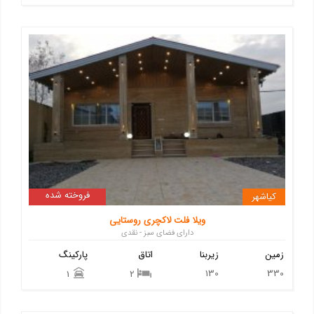
فروخته شده
کیاشهر
ویلا فلت لاکچری روستایی
دارای فضای سبز - نقدی
زمین
زیربنا
اتاق
پارکینگ
130
330
1
2