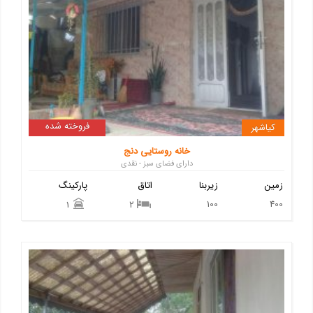
فروخته شده
کیاشهر
خانه روستایی دنج
دارای فضای سبز - نقدی
زمین
زیربنا
اتاق
پارکینگ
100
400
1
2