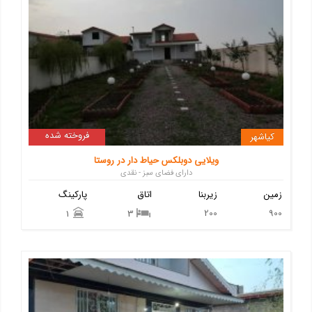
فروخته شده
کیاشهر
ویلایی دوبلکس حیاط دار در روستا
دارای فضای سبز - نقدی
زمین
زیربنا
اتاق
پارکینگ
200
900
1
3