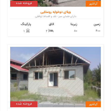
فروخته شده
کیاشهر
ویلای دوخوابه روستایی
دارای فضای سبز - نقد و اقساط توافقی
زمین
زیربنا
اتاق
پارکینگ
80
400
1
2
فروخته شده
کیاشهر