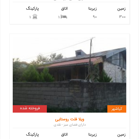
زمین
زیربنا
اتاق
پارکینگ
90
300
1
1
فروخته شده
کیاشهر
ویلا فلت روستایی
دارای فضای سبز - نقدی
زمین
زیربنا
اتاق
پارکینگ