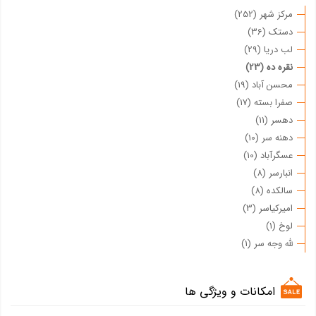
مرکز شهر (252)
دستک (36)
لب دریا (29)
نقره ده (23)
محسن آباد (19)
صفرا بسته (17)
دهسر (11)
دهنه سر (10)
عسگرآباد (10)
انبارسر (8)
سالکده (8)
امیرکیاسر (3)
لوخ (1)
لله وجه سر (1)
امکانات و ویژگی ها