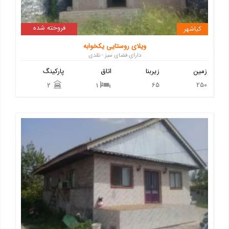
فروخته شده
کیاشهر
ویلای روستایی یکخوابه
دارای فضای سبز - نقدی
زمین
زیربنا
اتاق
پارکینگ
65
250
2
1