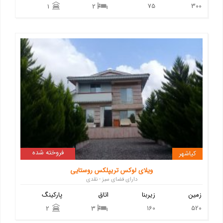
75
300
1
2
فروخته شده
کیاشهر
ویلای لوکس تریپلکس روستایی
دارای فضای سبز - نقدی
زمین
زیربنا
اتاق
پارکینگ
160
520
2
3