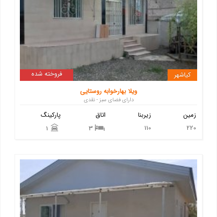
فروخته شده
کیاشهر
ویلا بهارخوابه روستایی
دارای فضای سبز - نقدی
زمین
زیربنا
اتاق
پارکینگ
110
220
1
3