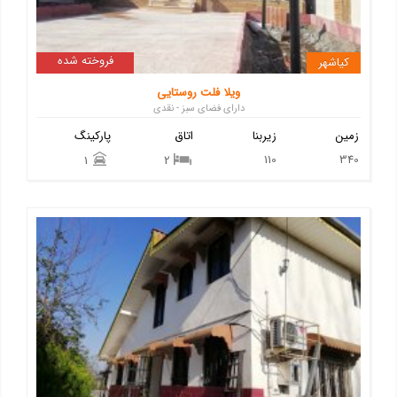
فروخته شده
کیاشهر
ویلا فلت روستایی
دارای فضای سبز - نقدی
زمین
زیربنا
اتاق
پارکینگ
110
340
1
2