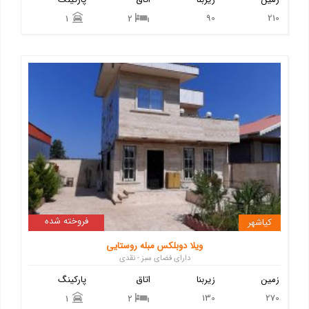
90
210
1
2
فروخته شده
کیاشهر
ویلا دوبلکس مبله روستایی
دارای فضای سبز - نقدی
زمین
زیربنا
اتاق
پارکینگ
130
270
1
2