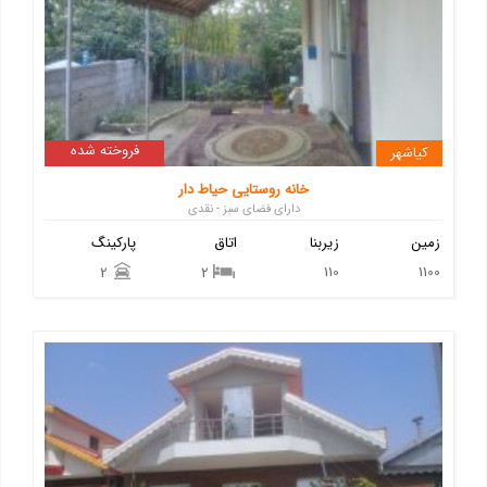
فروخته شده
کیاشهر
خانه روستایی حیاط دار
دارای فضای سبز - نقدی
زمین
زیربنا
اتاق
پارکینگ
110
1100
2
2