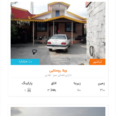
میلیارد
کیاشهر
1.1
ویلا روستایی
دارای فضای سبز - نقدی
زمین
زیربنا
اتاق
پارکینگ
110
310
1
3