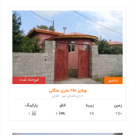
فروخته شده
کیاشهر
ویلای 250 متری جنگلی
دارای فضای سبز - نقدی
زمین
زیربنا
اتاق
پارکینگ
75
250
1
2