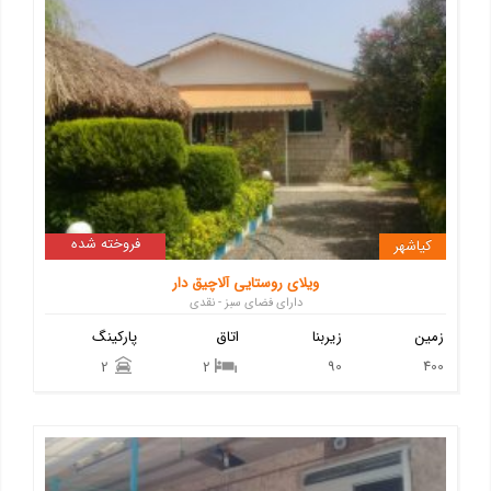
فروخته شده
کیاشهر
ویلای روستایی آلاچیق دار
دارای فضای سبز - نقدی
زمین
زیربنا
اتاق
پارکینگ
90
400
2
2