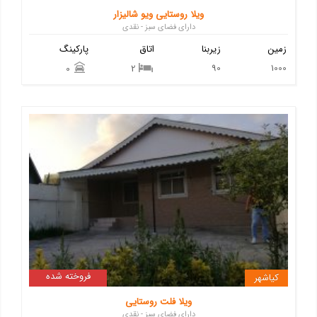
ویلا روستایی ویو شالیزار
دارای فضای سبز - نقدی
زمین
زیربنا
اتاق
پارکینگ
90
1000
0
2
فروخته شده
کیاشهر
ویلا فلت روستایی
دارای فضای سبز - نقدی