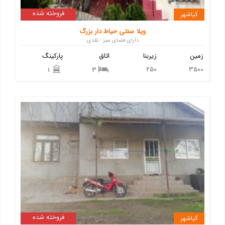
فروخته شده
کیاشهر
ویلا سنتی حیاط دار بزرگ
دارای فضای سبز - نقدی
زمین
زیربنا
اتاق
پارکینگ
250
3500
1
3
فروخته شده
کیاشهر