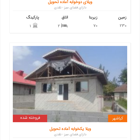
ویلای دوخوابه آماده تحویل
دارای فضای سبز - نقدی
زمین
زیربنا
اتاق
پارکینگ
70
230
1
2
فروخته شده
کیاشهر
ویلا یکخوابه آماده تحویل
دارای فضای سبز - نقدی