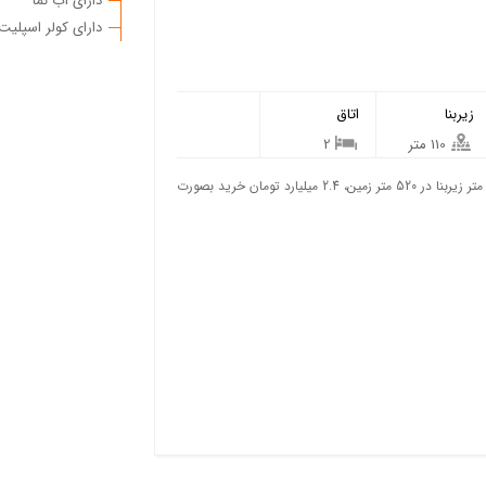
دارای آب نما
دارای کولر اسپلیت
زیربنا
اتاق
110 متر
2
فروش ویلا شیک و تمیز واقع در روستاهای اطراف آستانه اشرفیه، 110 متر زیربنا در 520 متر زمین، 2.4 میلیارد تومان خرید بصورت