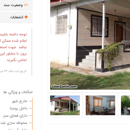
وضعیت سند
انشعابات
توجه داشته باشید
اعلام شده ممکن ا
نباشد. جهت استع
بروز، با مشاور ای
تماس بگیرید.
تاریخ ثبت ملک ۲۳ مرداد ۱۴۰۱
امکانات و ویژگی ها
خارج شهر
داخل روستا
دارای فضای سبز
محوطه سازی شده