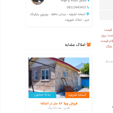
مشاور آستانه و حومه
09113443431
آستانه اشرفیه - میدان حافظ - روبروی پارکینگ
حرم - املاک شهروند
 قیمت
ست بروز
لام قیمت
املاک مشابه
ن ملک
میلیون
آستانه اشرفیه
1280
فروش ویلا 86 متر در آستانه
نقدی - سند تک برگ