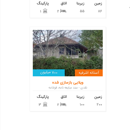
زمین
زیربنا
اتاق
پارکینگ
55
86
1
2
میلیون
آستانه اشرفیه
700
ویلایی بازسازی شده
نقدی - سند مبایعه نامه، قولنامه
زمین
زیربنا
اتاق
پارکینگ
100
200
3
2