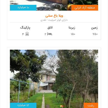
میلیارد
منطقه آزاد انزلی
10
ویلا باغ سنتی
دارای کولر اسپلیت - نقدی
زمین
زیربنا
اتاق
پارکینگ
150
750
4
2
میلیارد
رشت
12