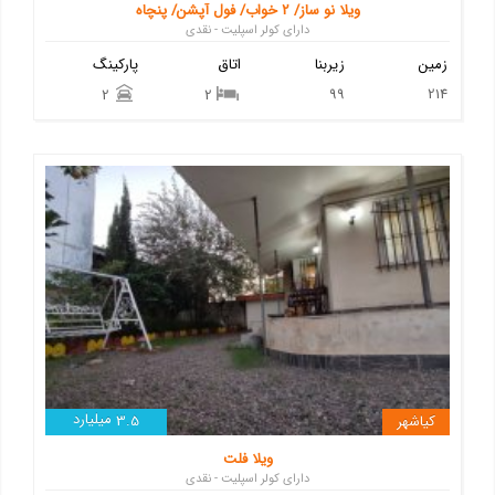
ویلا نو ساز/ 2 خواب/ فول آپشن/ پنچاه
دارای کولر اسپلیت - نقدی
زمین
زیربنا
اتاق
پارکینگ
99
214
2
2
میلیارد
کیاشهر
3.5
ویلا فلت
دارای کولر اسپلیت - نقدی