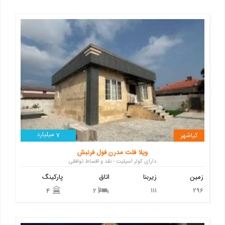
میلیارد
کیاشهر
7
ویلا فلت مدرن فول فرنبش
دارای کولر اسپلیت - نقد و اقساط توافقی
زمین
زیربنا
اتاق
پارکینگ
111
296
4
2