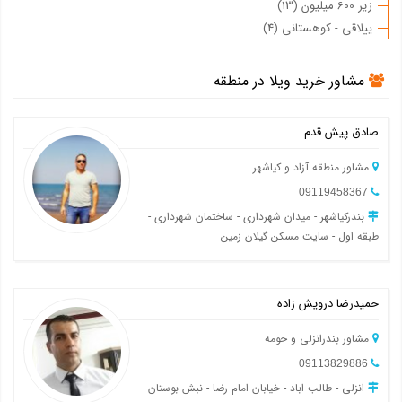
زیر 600 میلیون (13)
ییلاقی - کوهستانی (4)
مشاور خرید ویلا در منطقه
صادق پیش قدم
مشاور منطقه آزاد و کیاشهر
09119458367
بندرکیاشهر - میدان شهرداری - ساختمان شهرداری -
طبقه اول - سایت مسکن گیلان زمین
حمیدرضا درویش زاده
مشاور بندرانزلی و حومه
09113829886
انزلی - طالب اباد - خیابان امام رضا - نبش بوستان