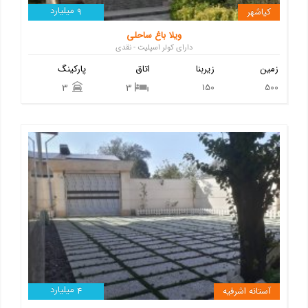
میلیارد
کیاشهر
9
ویلا باغ ساحلی
دارای کولر اسپلیت - نقدی
زمین
زیربنا
اتاق
پارکینگ
150
500
3
3
میلیارد
آستانه اشرفیه
4