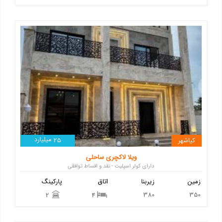
میلیارد
کیاشهر
25
ویلا لاکچری ساحلی
دارای کولر اسپلیت - نقد و اقساط توافقی
زمین
زیربنا
اتاق
پارکینگ
380
350
2
4