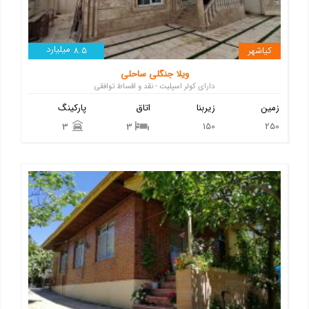
میلیارد
کیاشهر
8.5
ویلا جنگلی ساحلی
دارای کولر اسپلیت - نقد و اقساط توافقی
زمین
زیربنا
اتاق
پارکینگ
150
250
3
3