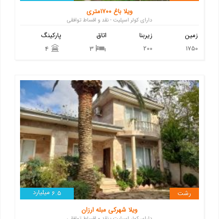
ویلا باغ ۱۷۰۰متری
دارای کولر اسپلیت - نقد و اقساط توافقی
زمین
زیربنا
اتاق
پارکینگ
200
1750
4
3
میلیارد
رشت
6.5
ویلا شهرکی مبله ارزان
دارای کولر اسپلیت - نقد و اقساط توافقی