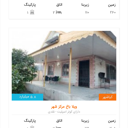
زمین
زیربنا
اتاق
پارکینگ
110
260
1
2
میلیارد
کیاشهر
5.8
ویلا باغ مرکز شهر
دارای کولر اسپلیت - نقدی
زمین
زیربنا
اتاق
پارکینگ