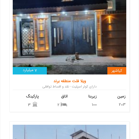
میلیارد
کیاشهر
7
ویلا فلت منطقه برند
دارای کولر اسپلیت - نقد و اقساط توافقی
زمین
زیربنا
اتاق
پارکینگ
100
203
3
2