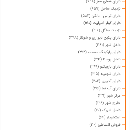
دارای فضای سبز (728)
نزدیک ساحل (659)
دارای تراس - بالکن (582)
دارای کولر اسپلیت (510)
نزدیک جنگل (416)
دارای پکیج دیواری و شوفاژ (399)
داخل شهر (361)
دارای پارکینگ مسقف (312)
داخل روستا (291)
دارای باربیکیو (249)
دارای شومینه (215)
دارای آلاچیق (202)
دارای آب نما (176)
مرکز شهر (131)
خارج شهر (126)
داخل شهرک (70)
استخردار (64)
فروش اقساطی (30)