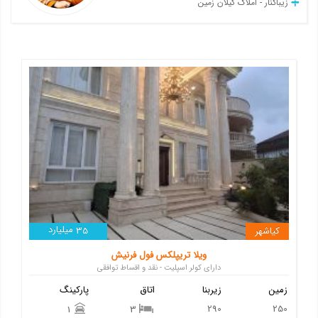
زیباکنار - املاک گیلان زمین
میلیارد
کیاشهر
35
ویلا تریپلکس فول فرنیش
دارای کولر اسپلیت - نقد و اقساط توافقی
زمین
زیربنا
اتاق
پارکینگ
290
250
1
3