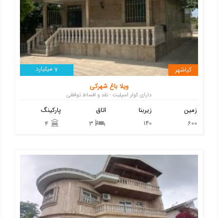
میلیارد
کیاشهر
7
ویلا باغ شهرکی
دارای کولر اسپلیت - نقد و اقساط توافقی
زمین
زیربنا
اتاق
پارکینگ
140
600
4
3