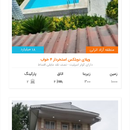
میلیارد
منطقه آزاد انزلی
18
ویلای دوبلکس استخردار 4 خواب
دارای کولر اسپلیت - نصف نقد مابقی اقساط
زمین
زیربنا
اتاق
پارکینگ
300
1000
2
4