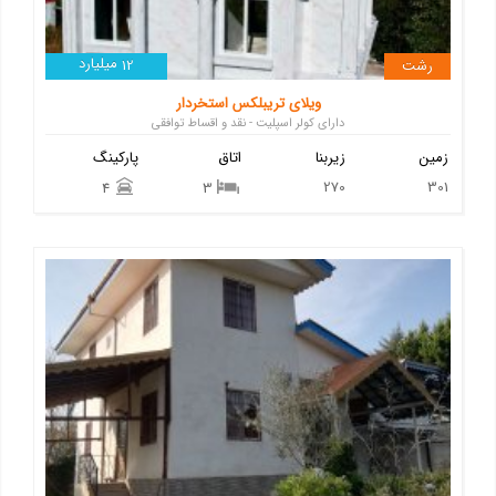
میلیارد
رشت
12
ویلای تریبلکس استخردار
دارای کولر اسپلیت - نقد و اقساط توافقی
زمین
زیربنا
اتاق
پارکینگ
270
301
4
3