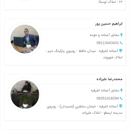
۲۲ - املاک توسکا
ابراهیم حسین پور
مشاور آستانه و حومه
09113443431
آستانه اشرفیه - میدان حافظ - روبروی پارکینگ حرم -
املاک شهروند
محمدرضا علیزاده
مشاور آستانه اشرفیه
09351418294
آستانه اشرفیه - خیابان منتظری (جسیدان) - روبروی
مدرسه ارسطو - املاک علیزاده