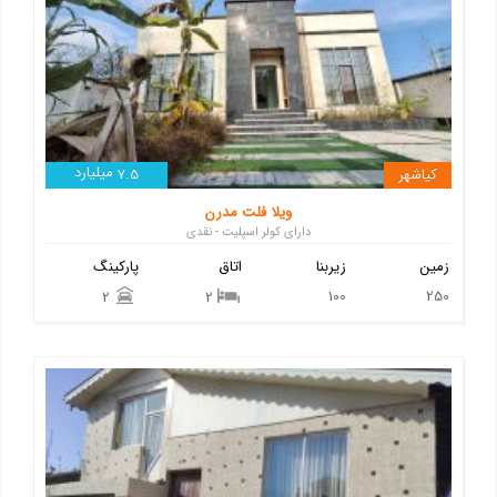
میلیارد
کیاشهر
7.5
ویلا فلت مدرن
دارای کولر اسپلیت - نقدی
زمین
زیربنا
اتاق
پارکینگ
100
250
2
2