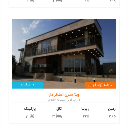
75
708
1
2
میلیارد
منطقه آزاد انزلی
12
ویلا مدرن استخر دار
دارای کولر اسپلیت - نقدی
زمین
زیربنا
اتاق
پارکینگ
225
365
3
3