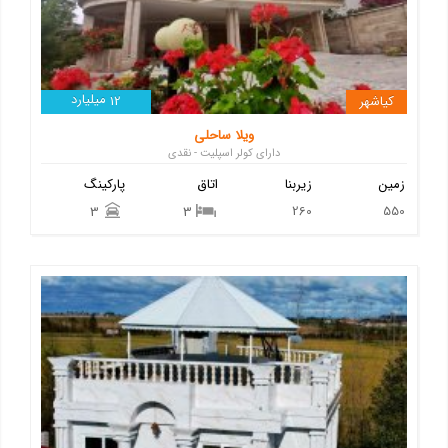
میلیارد
کیاشهر
12
ویلا ساحلی
دارای کولر اسپلیت - نقدی
زمین
زیربنا
اتاق
پارکینگ
260
550
3
3