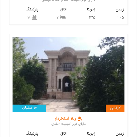
زمین
زیربنا
اتاق
پارکینگ
135
205
3
2
میلیارد
کیاشهر
17
باغ ویلا استخردار
دارای کولر اسپلیت - نقدی
زمین
زیربنا
اتاق
پارکینگ