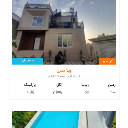
میلیارد
کیاشهر
7
ویلا مدرن
دارای کولر اسپلیت - نقدی
زمین
زیربنا
اتاق
پارکینگ
155
200
1
2