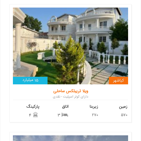
میلیارد
کیاشهر
15
ویلا تریبلکس ساحلی
دارای کولر اسپلیت - نقدی
زمین
زیربنا
اتاق
پارکینگ
270
570
4
3