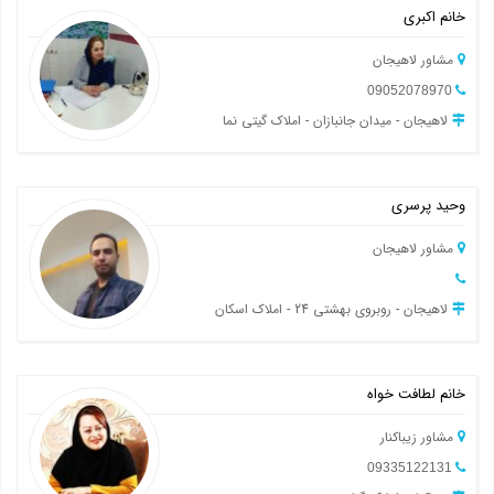
خانم اکبری
مشاور لاهیجان
09052078970
لاهیجان - میدان جانبازان - املاک گیتی نما
وحید پرسری
مشاور لاهیجان
لاهیجان - روبروی بهشتی 24 - املاک اسکان
خانم لطافت خواه
مشاور زیباکنار
09335122131