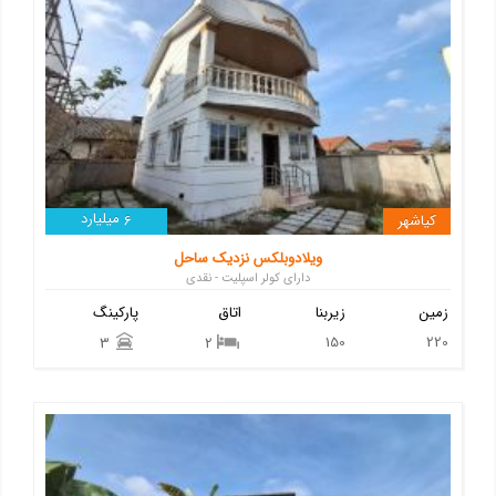
میلیارد
کیاشهر
6
ویلادوبلکس نزدیک ساحل
دارای کولر اسپلیت - نقدی
زمین
زیربنا
اتاق
پارکینگ
150
220
3
2