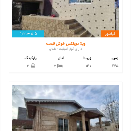
میلیارد
کیاشهر
5.5
ویلا دوبلکس خوش قیمت
دارای کولر اسپلیت - نقدی
زمین
زیربنا
اتاق
پارکینگ
130
245
2
2