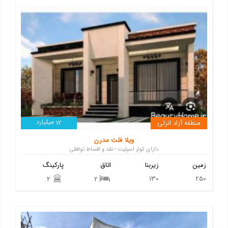
میلیارد
منطقه آزاد انزلی
12
ویلا فلت مدرن
دارای کولر اسپلیت - نقد و اقساط توافقی
زمین
زیربنا
اتاق
پارکینگ
130
250
2
2