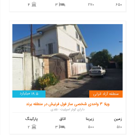
270
650
4
3
میلیارد
منطقه آزاد انزلی
19.5
ویلا 3 واحدی شخصی ساز فول فرنیش در منطقه برند
دارای کولر اسپلیت - نقدی
زمین
زیربنا
اتاق
پارکینگ
500
510
2
3