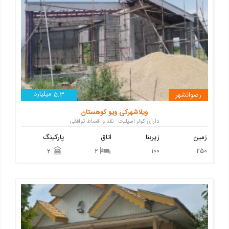
میلیارد
رضوانشهر
5.3
ویلاشهرکی ویو کوهستان
دارای کولر اسپلیت - نقد و اقساط توافقی
زمین
زیربنا
اتاق
پارکینگ
100
250
2
2