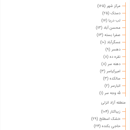
مرکز شهر (165)
دستک (25)
لب دریا (17)
محسن آباد (13)
صفرا بسته (13)
عسگرآباد (10)
دهسر (9)
نقره ده (8)
دهنه سر (8)
امیرکیاسر (3)
سالکده (3)
انبارسر (2)
لله وجه سر (1)
منطقه آزاد انزلی
زیباکنار (104)
خشک اسطلخ (29)
حاجی بکنده (24)