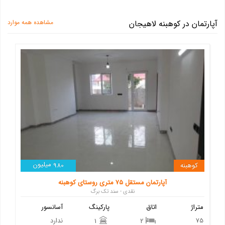
آپارتمان در کوهبنه لاهیجان
مشاهده همه موارد
میلیون
کوهبنه
980
آپارتمان مستقل ۷۵ متری روستای کوهبنه
نقدی - سند تک برگ
متراژ
اتاق
پارکینگ
آسانسور
75
ندارد
1
2