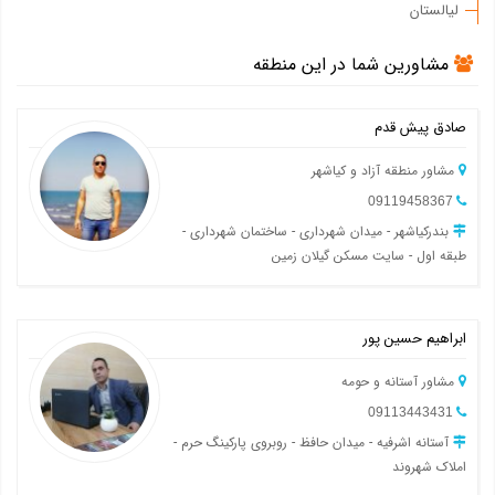
لیالستان
مشاورین شما در این منطقه
صادق پیش قدم
مشاور منطقه آزاد و کیاشهر
09119458367
بندرکیاشهر - میدان شهرداری - ساختمان شهرداری -
طبقه اول - سایت مسکن گیلان زمین
ابراهیم حسین پور
مشاور آستانه و حومه
09113443431
آستانه اشرفیه - میدان حافظ - روبروی پارکینگ حرم -
املاک شهروند