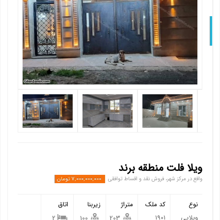
Nex
ویلا فلت منطقه برند
واقع در مرکز شهر، فروش نقد و اقساط توافقی
7,000,000,000 تومان
نوع
کد ملک
متراژ
زیربنا
اتاق
ویلایی
1901
2
100
203