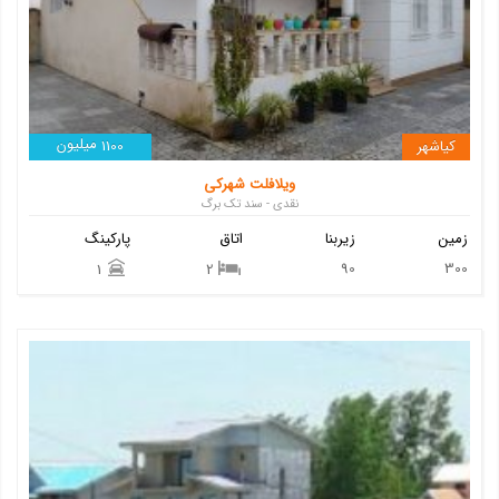
میلیون
کیاشهر
1100
ویلافلت شهرکی
نقدی - سند تک برگ
زمین
زیربنا
اتاق
پارکینگ
90
300
1
2