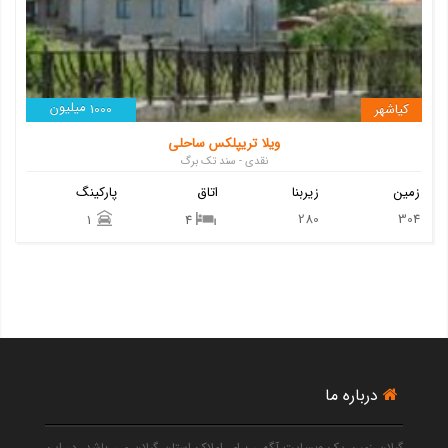
میلیون
کیاشهر
1000
ویلا تریپلکس ساحلی
نقدی - سند تک برگ
زمین
زیربنا
اتاق
پارکینگ
280
304
1
4
درباره ما
گیلان زمین یک وبسایت آگهی برای املاک استان گیلان می باشد. در این