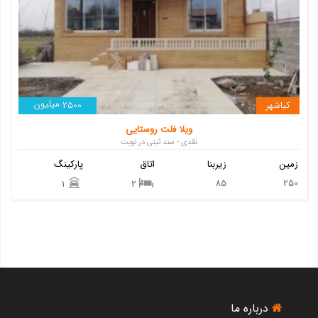
میلیون
کیاشهر
2500
ویلا فلت روستایی
نقدی - سند ثبتی در نوبت
زمین
زیربنا
اتاق
پارکینگ
85
250
1
2
درباره ما