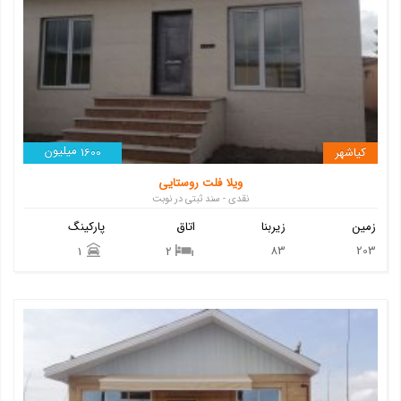
میلیون
کیاشهر
1600
ویلا فلت روستایی
نقدی - سند ثبتی در نوبت
زمین
زیربنا
اتاق
پارکینگ
83
203
1
2