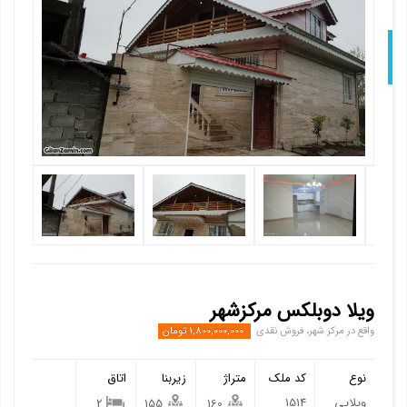
Nex
ویلا دوبلکس مرکزشهر
واقع در مرکز شهر، فروش نقدی
1,800,000,000 تومان
نوع
کد ملک
متراژ
زیربنا
اتاق
ویلایی
1514
2
155
160