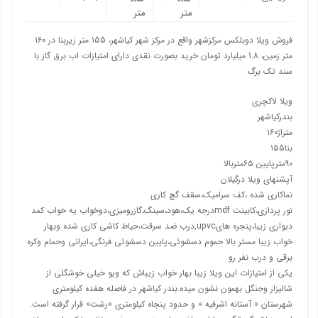
متر
متر
فروش ویلا دوبلکس مرکزشهر واقع در مرکز شهر کیاشهر، 155 متر زیربنا در 160
متر زمین، 1.8 میلیارد تومان خرید بصورت نقدی دارای امتیازات اب برق گاز با
سند تک برگ
ویلا لاکچری
بندرکیاشهر
متراژ۱۶۰
بنا۱۵۵
۹۰مترپایین ۶۵متربالا
آپشنهای ویلا درگیلان
نماکاری شده ،کف سرامیک،سقف گچ کاری
نور پردازی،کابینت mdfدرجه یک،هود،سینگ،گازرومیزی،دوخواب یه خواب کمد
دیواری زیبا،پنجره هایupvc,درب ضد سرقت،حیاط کاشی کاری شده وبهار
خواب زیبا مستر بالا حموم دسشوئی،پایین دسشوئی فرنگی،ایرانی وحمام وکره
برقی و درب نفر رو
یکی از امتیازات این ویلا زیبا بهار خواب زیباش که ویو خیلی خوشگلی از
شالیزار وجنگل بهمون نشون میده.بندر کیاشهر در فاصله هفده کیلومتری
شهرستان « آستانه اشرفیه » و حدود پنجاه کیلومتری «رشت» قرار گرفته است.