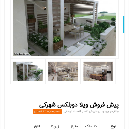
Nex
پیش فروش ویلا دوبلکس شهرکی
واقع در چونچنان، فروش نقد و اقساط توافقی
1,400,000,000 تومان
نوع
کد ملک
متراژ
زیربنا
اتاق