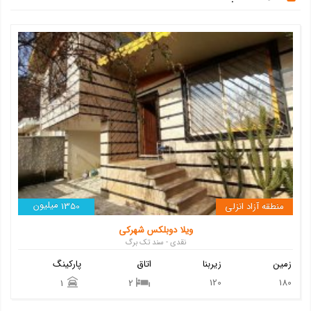
میلیون
منطقه آزاد انزلی
1350
ویلا دوبلکس شهرکی
نقدی - سند تک برگ
زمین
زیربنا
اتاق
پارکینگ
120
180
1
2