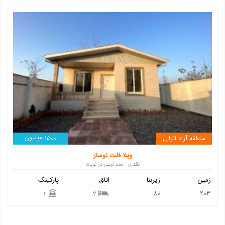
میلیون
منطقه آزاد انزلی
1500
ویلا فلت نوساز
نقدی - سند ثبتی در نوبت
زمین
زیربنا
اتاق
پارکینگ
80
203
1
2