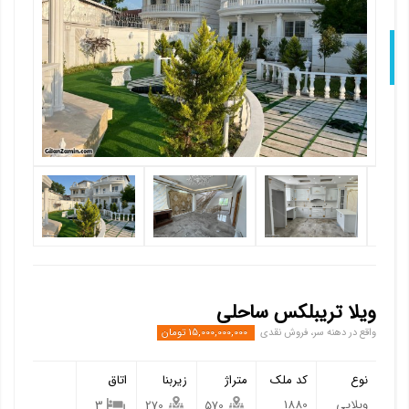
Nex
ویلا تریبلکس ساحلی
واقع در دهنه سر، فروش نقدی
15,000,000,000 تومان
نوع
کد ملک
متراژ
زیربنا
اتاق
ویلایی
1880
3
270
570