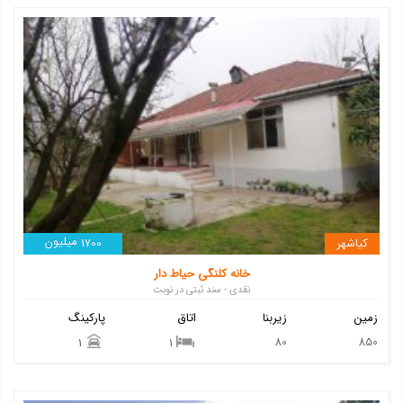
میلیون
کیاشهر
1700
خانه کلنگی حیاط دار
نقدی - سند ثبتی در نوبت
زمین
زیربنا
اتاق
پارکینگ
80
850
1
1