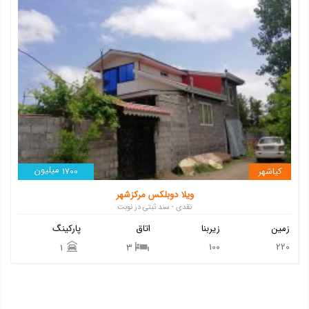
میلیون
کیاشهر
1700
ویلا دوبلکس مرکزشهر
نقدی - سند ثبتی در نوبت
زمین
زیربنا
اتاق
پارکینگ
100
220
1
3