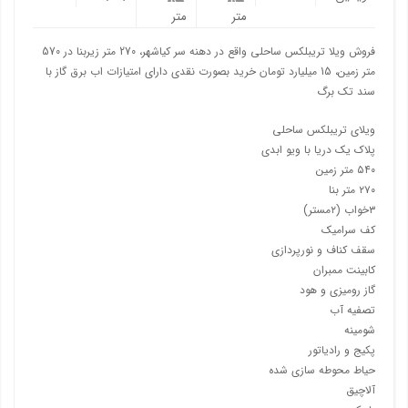
متر
متر
فروش ویلا تریبلکس ساحلی واقع در دهنه سر کیاشهر، 270 متر زیربنا در 570
متر زمین، 15 میلیارد تومان خرید بصورت نقدی دارای امتیازات اب برق گاز با
سند تک برگ
ویلای تریبلکس ساحلی
پلاک یک دریا با ویو ابدی
۵۴۰ متر زمین
۲۷۰ متر بنا
۳خواب (۲مستر)
کف سرامیک
سقف کناف و نورپردازی
کابینت ممبران
گاز رومیزی و هود
تصفیه آب
شومینه
پکیج و رادیاتور
حیاط محوطه سازی شده
آلاچیق